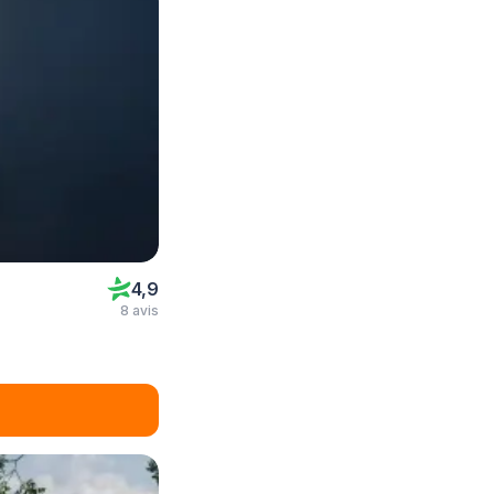
4,9
8 avis