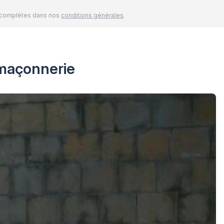
és complètes dans nos
conditions générales
.
 maçonnerie