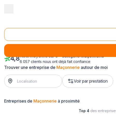
Accueil
/
Gros œuvre
/
Maçonnerie
/
Ile-de-France
/
Val d'Oise
/
Maçonnerie Soisy-sous-Montmorency (95230)
Note moyenne sur 5 - Catégorie
Maçonnerie
4,8
6 057 clients nous ont déjà fait confiance
Trouver une entreprise de
Maçonnerie
autour de moi
Voir par prestation
Entreprises de
Maçonnerie
à proximité
Top 4
des entrepris