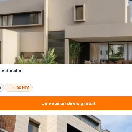
e Breuillet
é
+100 NPS
Je veux un devis gratuit