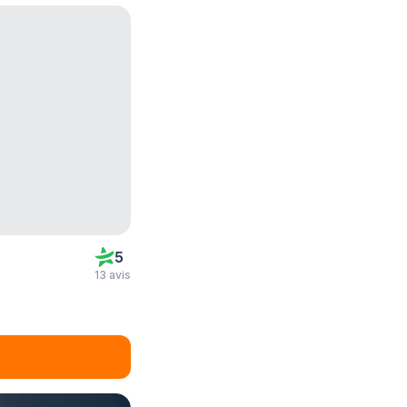
5
13 avis