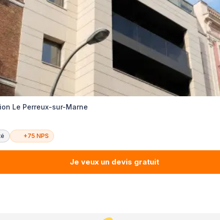
tion Le Perreux-sur-Marne
té
+75 NPS
Je veux un devis gratuit