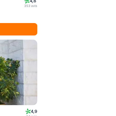
4,8
353 avis
4,9