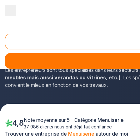
Accueil
/
Second œuvre
/
Menuiserie
/
Nord Pas-de-Calais
/
Pas
Menuiserie Harnes (62440)
Les coordonnées des menuisiers du département du Pas-de-C
aux coordonnées des professionnels qui leur correspondent
Les entrepreneurs sont tous spécialisés dans leurs secteurs.
meubles mais aussi vérandas ou vitrines, etc.)
. Les sp
convient le mieux en fonction de vos travaux.
Note moyenne sur 5 - Catégorie
Menuiserie
4,8
37 986 clients nous ont déjà fait confiance
Trouver une entreprise de
Menuiserie
autour de moi