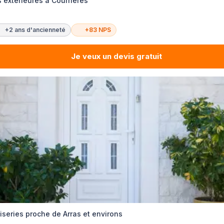
 extérieures à Courrières
+2 ans d'ancienneté
+83 NPS
Je veux un devis gratuit
iseries proche de Arras et environs