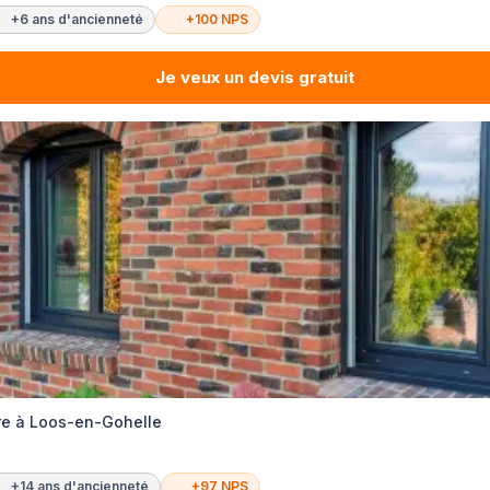
+6 ans d'ancienneté
+100 NPS
Je veux un devis gratuit
re à Loos-en-Gohelle
+14 ans d'ancienneté
+97 NPS