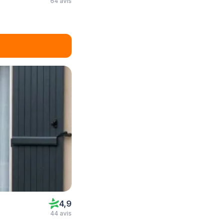
64 avis
4,9
44 avis