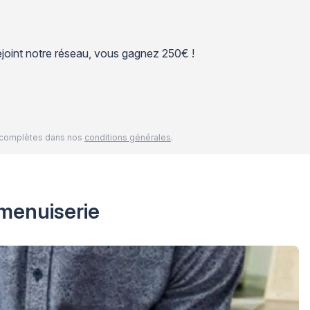
 rejoint notre réseau, vous gagnez 250€ !
és complètes dans nos
conditions générales
.
 menuiserie