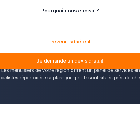
Pourquoi nous choisir ?
-de-Calais
/
Harnes (62440)
Devenir adhérent
alais en Nord-Pas-de-Calais sont accessibles via plus-que-pr
.
Je demande un devis gratuit
 Les menuisiers de votre région offrent un panel de services e
écialistes répertoriés sur plus-que-pro.fr sont situés près de c