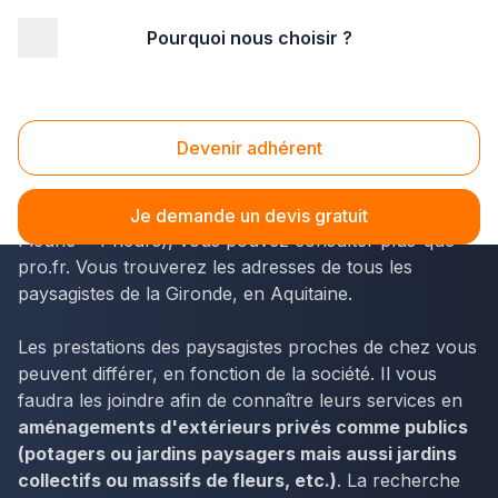
Pourquoi nous choisir ?
Accueil
/
Aménagement extérieur
/
Paysagiste
/
Aquitaine
/
Gironde
/
Blanquefort (33290)
Paysagiste Blanquefort (33290)
Devenir adhérent
Pour accéder aux noms et coordonnées des
spécialistes localisés à Blanquefort (labellisée Ville
Je demande un devis gratuit
Fleurie - 4 fleurs), vous pouvez consulter plus-que-
pro.fr. Vous trouverez les adresses de tous les
paysagistes de la Gironde, en Aquitaine.
Les prestations des paysagistes proches de chez vous
peuvent différer, en fonction de la société. Il vous
faudra les joindre afin de connaître leurs services en
aménagements d'extérieurs privés comme publics
(potagers ou jardins paysagers mais aussi jardins
collectifs ou massifs de fleurs, etc.)
. La recherche