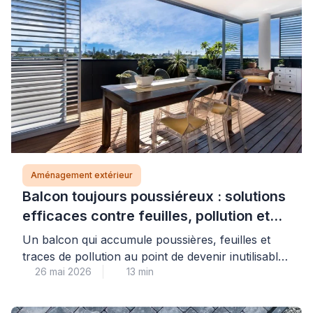
Aménagement extérieur
Balcon toujours poussiéreux : solutions
efficaces contre feuilles, pollution et
saletés (sans fermer entièrement)
Un balcon qui accumule poussières, feuilles et
traces de pollution au point de devenir inutilisable
26 mai 2026
13 min
n’est pas une fatalité : des solutions concrètes
existent pour retrouver un espace extérieur
agréable, sans nécessairement recourir à une