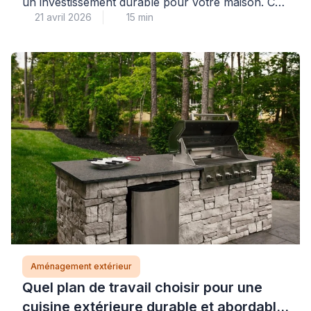
un investissement durable pour votre maison. Ce
21 avril 2026
15 min
type de projet combine esthétique et fonctionnalité
pour créer un espace agréable au quotidien. Une
transformation réussie nécessite une planification
rigoureuse et le respect de techniques éprouvées.
Les professionnels qualifiés vous accompagnent
dans ces travaux pour garantir un résultat
pérenne. Installer un […]
Aménagement extérieur
Quel plan de travail choisir pour une
cuisine extérieure durable et abordable