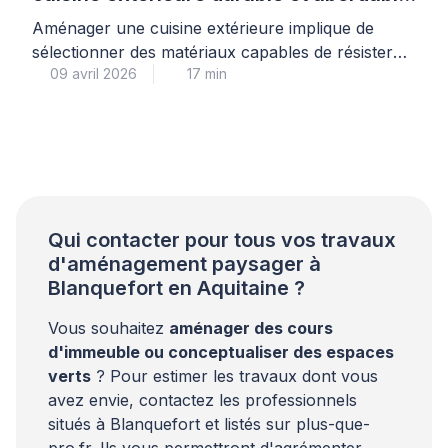
?
Aménager une cuisine extérieure implique de
sélectionner des matériaux capables de résister
09 avril 2026
17 min
aux contraintes climatiques. Le plan de travail doit
supporter les variations de température, l’humidité
et les chocs thermiques liés à l’usage d’une
plancha ou d’un barbecue. Cette surface subit des
agressions quotidiennes qui nécessitent une
attention particulière lors du choix. Pour votre
sérénité, […]
Qui contacter pour tous vos travaux
d'aménagement paysager à
Blanquefort en Aquitaine ?
Vous souhaitez
aménager des cours
d'immeuble ou conceptualiser des espaces
verts
? Pour estimer les travaux dont vous
avez envie, contactez les professionnels
situés à Blanquefort et listés sur plus-que-
pro.fr. Ils vous permettront d'agrémenter