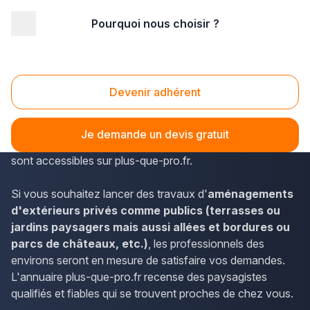
Pourquoi nous choisir ?
Accueil
/
Aménagement extérieur
/
Paysagiste
/
PACA - Provence Alpes Côte d'Azur
/
Bouches-du-Rhône
/
Gignac-la-Nerthe (13180)
Devenir adhérent
Paysagiste Gignac-la-Nerthe (13180)
Les informations de contact des paysagistes de la
Je demande un devis gratuit
Provence-Alpes-Côte d'Azur et de Gignac-la-Nerthe
sont accessibles sur plus-que-pro.fr.
Si vous souhaitez lancer des travaux d'
aménagements
d'extérieurs privés comme publics (terrasses ou
jardins paysagers mais aussi allées et bordures ou
parcs de châteaux, etc.)
, les professionnels des
environs seront en mesure de satisfaire vos demandes.
L'annuaire plus-que-pro.fr recense des paysagistes
qualifiés et fiables qui se trouvent proches de chez vous.