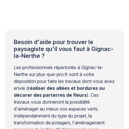
supporter les variations de température, l’humidité et
les chocs thermiques liés à l’usage d’une plancha ou
d’un barbecue. Cette surface subit des agressions
quotidiennes qui nécessitent une attention
particulière lors du choix. Pour votre sérénité, […]
Besoin d'aide pour trouver le
paysagiste qu'il vous faut à Gignac-
la-Nerthe ?
Les professionnels répertoriés à Gignac-la-
Nerthe sur plus-que-pro.fr sont à votre
disposition pour faire les travaux dont vous avez
envie (
réaliser des allées et bordures ou
décorer des parterres de fleurs
). Ces
travaux vous donneront la possibilité
d'aménager au mieux vos espaces verts.
Indépendamment du type du projet, la
transformation de potagers, l'aménagement