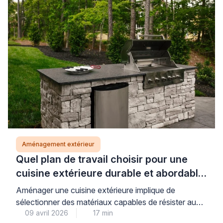
rigoureuse et le respect de techniques éprouvées.
Les professionnels qualifiés vous accompagnent
dans ces travaux pour garantir un résultat pérenne.
Installer un […]
Aménagement extérieur
Quel plan de travail choisir pour une
cuisine extérieure durable et abordable
?
Aménager une cuisine extérieure implique de
sélectionner des matériaux capables de résister aux
09 avril 2026
17 min
contraintes climatiques. Le plan de travail doit