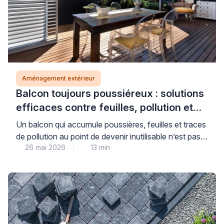
Aménagement extérieur
Balcon toujours poussiéreux : solutions
efficaces contre feuilles, pollution et
saletés (sans fermer entièrement)
Un balcon qui accumule poussières, feuilles et traces
de pollution au point de devenir inutilisable n’est pas
26 mai 2026
13 min
une fatalité : des solutions concrètes existent pour
retrouver un espace extérieur agréable, sans
nécessairement recourir à une fermeture totale qui
transformerait votre balcon en véranda. La clé réside
dans l’identification précise de la source
d’encrassement et le […]