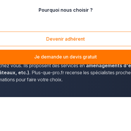
Pourquoi nous choisir ?
Rhône
/
Saint-Genis-Laval (69230)
Devenir adhérent
e-pro.fr. L'annuaire recense notamment les professionnels pr
Je demande un devis gratuit
 chez vous. Ils proposent des services en
aménagements d'ex
âteaux, etc.)
. Plus-que-pro.fr recense les spécialistes proch
rmations pour faire votre choix.