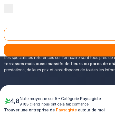
Accueil
/
Aménagement extérieur
/
Paysagiste
/
Rhône-Alpes
/
Paysagiste Saint-Genis-Laval (69230)
Les paysagistes de la région Rhône-Alpes sont sur plus-qu
Saint-Genis-Laval (labellisée Ville Fleurie - 2 fleurs).
Les spécialistes référencés sur l'annuaire sont tous près de
terrasses mais aussi massifs de fleurs ou parcs de ch
prestations, de leurs prix et ainsi disposer de toutes les info
Note moyenne sur 5 - Catégorie
Paysagiste
4,8
9 188 clients nous ont déjà fait confiance
Trouver une entreprise de
Paysagiste
autour de moi