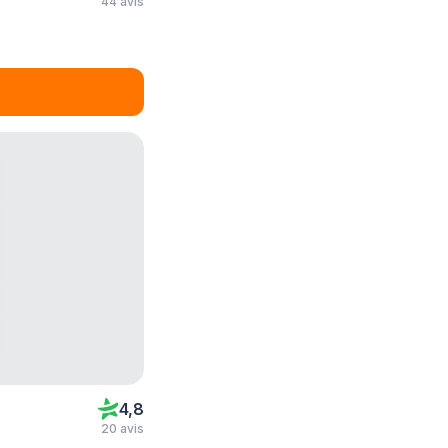
44 avis
4,8
20 avis