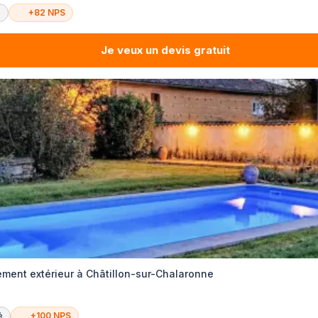
é
+82 NPS
Je veux un devis gratuit
ment extérieur à Châtillon-sur-Chalaronne
é
+100 NPS