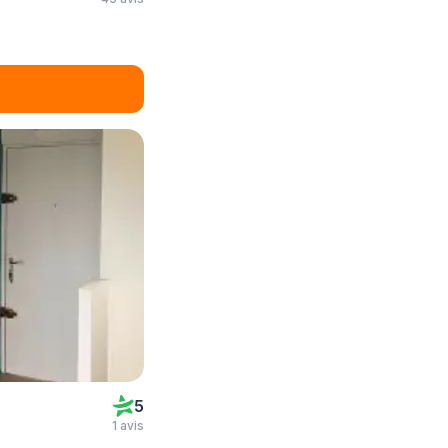
5
1 avis