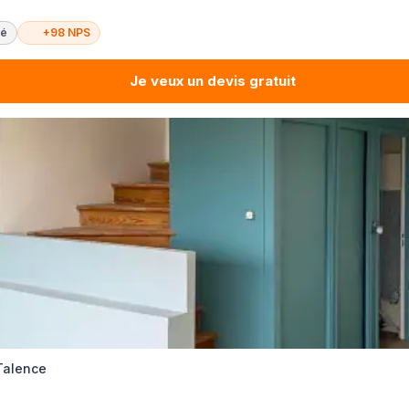
té
+98 NPS
Je veux un devis gratuit
 Talence