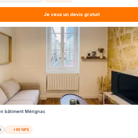
Je veux un devis gratuit
on bâtiment Mérignac
é
+95 NPS