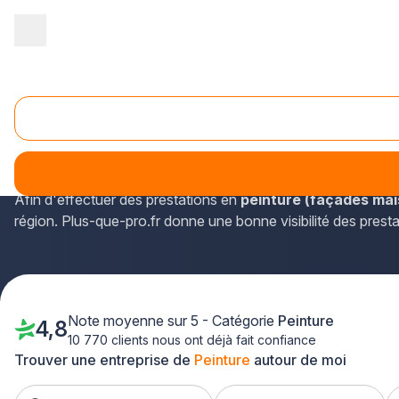
Accueil
/
Second œuvre
/
Peinture
/
Aquitaine
/
Gironde
/
Eysin
Peinture Eysines (33320)
Pour accéder aux coordonnées des peintres en bâtiment disp
Gironde et de l'Aquitaine y sont recensés.
Afin d'effectuer des prestations en
peinture (façades mais
région. Plus-que-pro.fr donne une bonne visibilité des prest
Note moyenne sur 5 - Catégorie
Peinture
4,8
10 770 clients nous ont déjà fait confiance
Trouver une entreprise de
Peinture
autour de moi