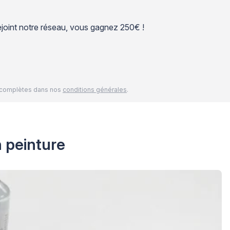
 rejoint notre réseau, vous gagnez 250€ !
és complètes dans nos
conditions générales
.
n peinture