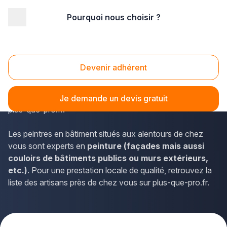
Pourquoi nous choisir ?
Accueil
/
Second œuvre
/
Peinture
/
Basse Normandie
/
Manche
/
Cherbourg-en-Cotentin (50110)
Peinture Cherbourg-en-Cotentin (50110)
Devenir adhérent
En Basse-Normandie, les coordonnées des peintres en
bâtiment disponibles à Cherbourg-en-Cotentin sont sur
Je demande un devis gratuit
plus-que-pro.fr.
Les peintres en bâtiment situés aux alentours de chez
vous sont experts en
peinture (façades mais aussi
couloirs de bâtiments publics ou murs extérieurs,
etc.)
. Pour une prestation locale de qualité, retrouvez la
liste des artisans près de chez vous sur plus-que-pro.fr.