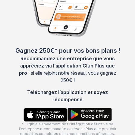
Gagnez 250€* pour vos bons plans !
Recommandez une entreprise que vous
appréciez via l’application Club Plus que
pro :
si elle rejoint notre réseau, vous gagnez
250€ !
Téléchargez l’application et soyez
récompensé
* Eligible au paiement dès l'intégration définitive de
l'entreprise recommandée au réseau Plus que pro. Voir
modalités complètes dans nos
conditions générales
.