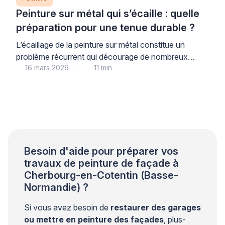
Peinture sur métal qui s’écaille : quelle
préparation pour une tenue durable ?
L’écaillage de la peinture sur métal constitue un
problème récurrent qui décourage de nombreux
16 mars 2026
11 min
propriétaires. Ce phénomène trouve son origine dans
une préparation insuffisante du support plutôt que
dans la qualité du produit utilisé. Les professionnels
qualifiés le constatent régulièrement lors de leurs
interventions. Une approche méthodique garantit
pourtant une tenue durable et évite les […]
Besoin d'aide pour préparer vos
travaux de peinture de façade à
Cherbourg-en-Cotentin (Basse-
Normandie) ?
Si vous avez besoin de
restaurer des garages
ou mettre en peinture des façades
, plus-