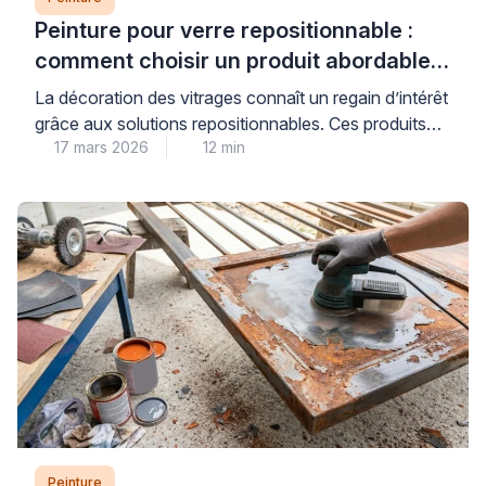
Peinture pour verre repositionnable :
comment choisir un produit abordable
et de qualité
La décoration des vitrages connaît un regain d’intérêt
grâce aux solutions repositionnables. Ces produits
17 mars 2026
12 min
permettent de personnaliser fenêtres et miroirs sans
engagement permanent. Les consommateurs
recherchent des alternatives économiques aux
vitraux traditionnels. Les peintures pour verre offrent
cette flexibilité tout en préservant la luminosité
naturelle. Cependant, le choix du bon produit
nécessite une compréhension des […]
Peinture