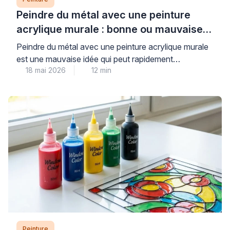
Peindre du métal avec une peinture
acrylique murale : bonne ou mauvaise
idée ?
Peindre du métal avec une peinture acrylique murale
est une mauvaise idée qui peut rapidement
18 mai 2026
12 min
compromettre la durabilité et l’esthétique de vos
travaux. Les peintures murales classiques, conçues
pour les surfaces poreuses comme le plâtre, n’offrent
ni l’adhérence ni la protection anticorrosion
nécessaires aux supports métalliques, exposant ainsi
votre installation à l’écaillage et à la […]
Peinture