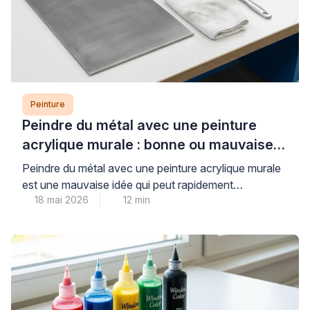
Peinture
Peindre du métal avec une peinture
acrylique murale : bonne ou mauvaise
idée ?
Peindre du métal avec une peinture acrylique murale
est une mauvaise idée qui peut rapidement
18 mai 2026
12 min
compromettre la durabilité et l’esthétique de vos
travaux. Les peintures murales classiques, conçues
pour les surfaces poreuses comme le plâtre, n’offrent
ni l’adhérence ni la protection anticorrosion
nécessaires aux supports métalliques, exposant ainsi
votre installation à l’écaillage et à la […]