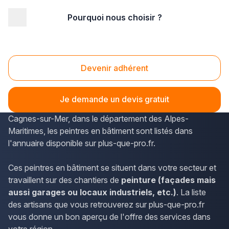
Pourquoi nous choisir ?
Accueil
/
Second œuvre
/
Peinture
/
PACA - Provence Alpes Côte d'Azur
/
Alpes-Maritimes
/
Cagnes-sur-Mer (06800)
Devenir adhérent
Peinture Cagnes-sur-Mer (06800)
La Provence-Alpes-Côte d'Azur est un territoire
Je demande un devis gratuit
dynamique où œuvrent de nombreux spécialistes. À
Cagnes-sur-Mer, dans le département des Alpes-
Maritimes, les peintres en bâtiment sont listés dans
l'annuaire disponible sur plus-que-pro.fr.
Ces peintres en bâtiment se situent dans votre secteur et
travaillent sur des chantiers de
peinture (façades mais
aussi garages ou locaux industriels, etc.)
. La liste
des artisans que vous retrouverez sur plus-que-pro.fr
vous donne un bon aperçu de l'offre des services dans