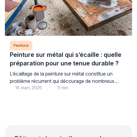
Peinture
Peinture sur métal qui s’écaille : quelle
préparation pour une tenue durable ?
L’écaillage de la peinture sur métal constitue un
problème récurrent qui décourage de nombreux
16 mars 2026
11 min
propriétaires. Ce phénomène trouve son origine dans
une préparation insuffisante du support plutôt que
dans la qualité du produit utilisé. Les professionnels
qualifiés le constatent régulièrement lors de leurs
interventions. Une approche méthodique garantit
pourtant une tenue durable et évite les […]