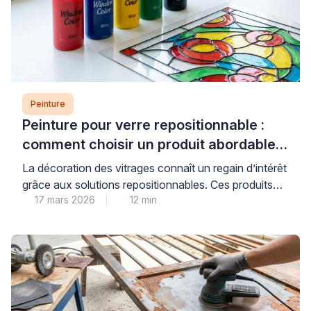
Peinture
Peinture pour verre repositionnable :
comment choisir un produit abordable
et de qualité
La décoration des vitrages connaît un regain d’intérêt
grâce aux solutions repositionnables. Ces produits
17 mars 2026
12 min
permettent de personnaliser fenêtres et miroirs sans
engagement permanent. Les consommateurs
recherchent des alternatives économiques aux
vitraux traditionnels. Les peintures pour verre offrent
cette flexibilité tout en préservant la luminosité
naturelle. Cependant, le choix du bon produit
nécessite une compréhension des […]