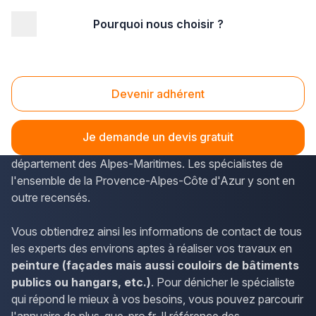
Pourquoi nous choisir ?
Accueil
/
Second œuvre
/
Peinture
/
PACA - Provence Alpes Côte d'Azur
/
Alpes-Maritimes
/
Cannes (06150)
Devenir adhérent
Peinture Cannes (06150)
Plus-que-pro.fr permet de connaître les horaires et les
Je demande un devis gratuit
coordonnées des peintres en bâtiment de Cannes, dans le
département des Alpes-Maritimes. Les spécialistes de
l'ensemble de la Provence-Alpes-Côte d'Azur y sont en
outre recensés.
Vous obtiendrez ainsi les informations de contact de tous
les experts des environs aptes à réaliser vos travaux en
peinture (façades mais aussi couloirs de bâtiments
publics ou hangars, etc.)
. Pour dénicher le spécialiste
qui répond le mieux à vos besoins, vous pouvez parcourir