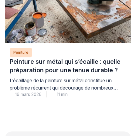
nécessite une compréhension des […]
Peinture
Peinture sur métal qui s’écaille : quelle
préparation pour une tenue durable ?
L’écaillage de la peinture sur métal constitue un
problème récurrent qui décourage de nombreux
16 mars 2026
11 min
propriétaires. Ce phénomène trouve son origine dans
une préparation insuffisante du support plutôt que
dans la qualité du produit utilisé. Les professionnels
qualifiés le constatent régulièrement lors de leurs
interventions. Une approche méthodique garantit
pourtant une tenue durable et évite les […]