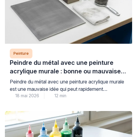
Peinture
Peindre du métal avec une peinture
acrylique murale : bonne ou mauvaise
idée ?
Peindre du métal avec une peinture acrylique murale
est une mauvaise idée qui peut rapidement
18 mai 2026
12 min
compromettre la durabilité et l’esthétique de vos
travaux. Les peintures murales classiques, conçues
pour les surfaces poreuses comme le plâtre, n’offrent
ni l’adhérence ni la protection anticorrosion
nécessaires aux supports métalliques, exposant ainsi
votre installation à l’écaillage et à la […]