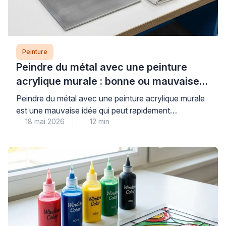
Peinture
Peindre du métal avec une peinture
acrylique murale : bonne ou mauvaise
idée ?
Peindre du métal avec une peinture acrylique murale
est une mauvaise idée qui peut rapidement
18 mai 2026
12 min
compromettre la durabilité et l’esthétique de vos
travaux. Les peintures murales classiques, conçues
pour les surfaces poreuses comme le plâtre, n’offrent
ni l’adhérence ni la protection anticorrosion
nécessaires aux supports métalliques, exposant ainsi
votre installation à l’écaillage et à la […]