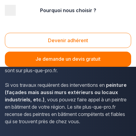
Pourquoi nous choisir ?
Accueil
/
Second œuvre
/
Peinture
/
PACA - Provence Alpes Côte d'Azur
/
Alpes-Maritimes
/
Carros (06510)
Devenir adhérent
Peinture Carros (06510)
En Provence-Alpes-Côte d'Azur, les informations de
Je demande un devis gratuit
contact des peintres en bâtiment à disposition à Carros
sont sur plus-que-pro.fr.
Si vos travaux requièrent des interventions en
peinture
(façades mais aussi murs extérieurs ou locaux
industriels, etc.)
, vous pouvez faire appel à un peintre
en bâtiment de votre région. Le site plus-que-pro.fr
recense des peintres en bâtiment compétents et fiables
qui se trouvent près de chez vous.