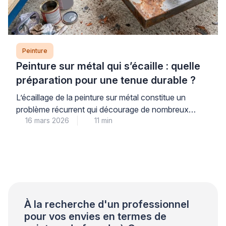
Peinture
Peinture sur métal qui s’écaille : quelle
préparation pour une tenue durable ?
L’écaillage de la peinture sur métal constitue un
problème récurrent qui décourage de nombreux
16 mars 2026
11 min
propriétaires. Ce phénomène trouve son origine dans
une préparation insuffisante du support plutôt que
dans la qualité du produit utilisé. Les professionnels
qualifiés le constatent régulièrement lors de leurs
interventions. Une approche méthodique garantit
pourtant une tenue durable et évite les […]
À la recherche d'un professionnel
pour vos envies en termes de