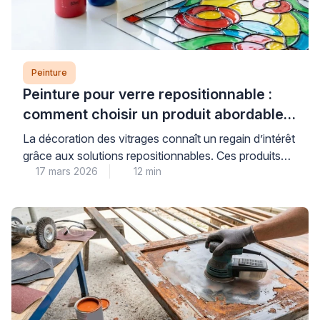
Peinture
Peinture pour verre repositionnable :
comment choisir un produit abordable
et de qualité
La décoration des vitrages connaît un regain d’intérêt
grâce aux solutions repositionnables. Ces produits
17 mars 2026
12 min
permettent de personnaliser fenêtres et miroirs sans
engagement permanent. Les consommateurs
recherchent des alternatives économiques aux
vitraux traditionnels. Les peintures pour verre offrent
cette flexibilité tout en préservant la luminosité
naturelle. Cependant, le choix du bon produit
nécessite une compréhension des […]