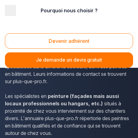
Pourquoi nous choisir ?
Accueil
/
Second œuvre
/
Peinture
/
Franche-Comté
/
Haute-Saône
/
Vesoul (70000)
Peinture Vesoul (70000)
Devenir adhérent
La commune de Vesoul dans le département de la Haute-
Saône (Franche-Comté) accueille diverses sociétés
Je demande un devis gratuit
spécialisées dans différents secteurs, dont des peintres
en bâtiment. Leurs informations de contact se trouvent
sur plus-que-pro.fr.
Les spécialistes en
peinture (façades mais aussi
locaux professionnels ou hangars, etc.)
situés à
proximité de chez vous interviennent sur des chantiers
divers. L'annuaire plus-que-pro.fr répertorie des peintres
en bâtiment qualifiés et de confiance qui se trouvent
autour de chez vous.