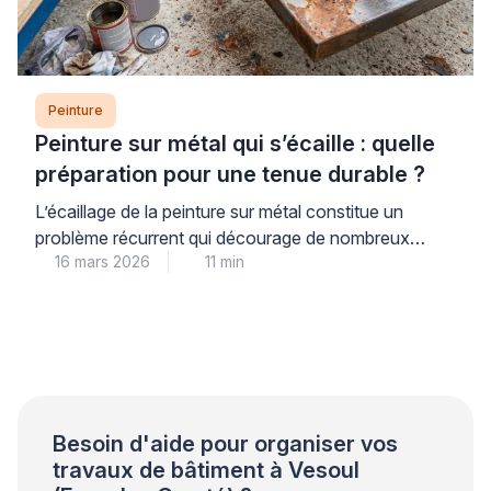
Peinture
Peinture sur métal qui s’écaille : quelle
préparation pour une tenue durable ?
L’écaillage de la peinture sur métal constitue un
problème récurrent qui décourage de nombreux
16 mars 2026
11 min
propriétaires. Ce phénomène trouve son origine dans
une préparation insuffisante du support plutôt que
dans la qualité du produit utilisé. Les professionnels
qualifiés le constatent régulièrement lors de leurs
interventions. Une approche méthodique garantit
pourtant une tenue durable et évite les […]
Besoin d'aide pour organiser vos
travaux de bâtiment à Vesoul