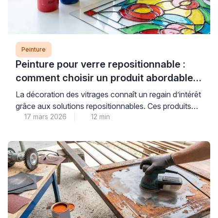
Peinture
Peinture pour verre repositionnable :
comment choisir un produit abordable
et de qualité
La décoration des vitrages connaît un regain d’intérêt
grâce aux solutions repositionnables. Ces produits
17 mars 2026
12 min
permettent de personnaliser fenêtres et miroirs sans
engagement permanent. Les consommateurs
recherchent des alternatives économiques aux
vitraux traditionnels. Les peintures pour verre offrent
cette flexibilité tout en préservant la luminosité
naturelle. Cependant, le choix du bon produit
nécessite une compréhension des […]