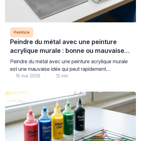
Peinture
Peindre du métal avec une peinture
acrylique murale : bonne ou mauvaise
idée ?
Peindre du métal avec une peinture acrylique murale
est une mauvaise idée qui peut rapidement
18 mai 2026
12 min
compromettre la durabilité et l’esthétique de vos
travaux. Les peintures murales classiques, conçues
pour les surfaces poreuses comme le plâtre, n’offrent
ni l’adhérence ni la protection anticorrosion
nécessaires aux supports métalliques, exposant ainsi
votre installation à l’écaillage et à la […]