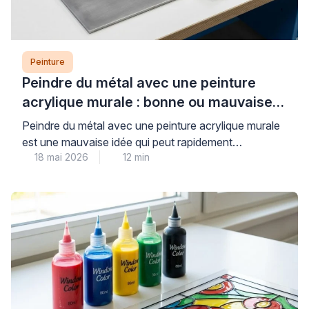
Peinture
Peindre du métal avec une peinture
acrylique murale : bonne ou mauvaise
idée ?
Peindre du métal avec une peinture acrylique murale
est une mauvaise idée qui peut rapidement
18 mai 2026
12 min
compromettre la durabilité et l’esthétique de vos
travaux. Les peintures murales classiques, conçues
pour les surfaces poreuses comme le plâtre, n’offrent
ni l’adhérence ni la protection anticorrosion
nécessaires aux supports métalliques, exposant ainsi
votre installation à l’écaillage et à la […]