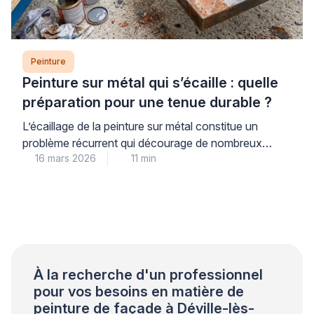
Peinture
Peinture sur métal qui s’écaille : quelle
préparation pour une tenue durable ?
L’écaillage de la peinture sur métal constitue un
problème récurrent qui décourage de nombreux
16 mars 2026
11 min
propriétaires. Ce phénomène trouve son origine dans
une préparation insuffisante du support plutôt que
dans la qualité du produit utilisé. Les professionnels
qualifiés le constatent régulièrement lors de leurs
interventions. Une approche méthodique garantit
pourtant une tenue durable et évite les […]
À la recherche d'un professionnel
pour vos besoins en matière de
peinture de façade à Déville-lès-