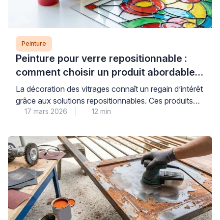
Peinture
Peinture pour verre repositionnable :
comment choisir un produit abordable
et de qualité
La décoration des vitrages connaît un regain d’intérêt
grâce aux solutions repositionnables. Ces produits
17 mars 2026
12 min
permettent de personnaliser fenêtres et miroirs sans
engagement permanent. Les consommateurs
recherchent des alternatives économiques aux
vitraux traditionnels. Les peintures pour verre offrent
cette flexibilité tout en préservant la luminosité
naturelle. Cependant, le choix du bon produit
nécessite une compréhension des […]