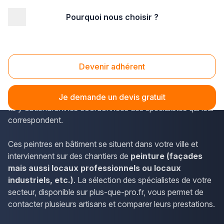
Pourquoi nous choisir ?
Accueil
/
Second œuvre
/
Peinture
/
Haute Normandie
/
Seine-Maritime
/
Déville-lès-Rouen (76250)
Peinture Déville-lès-Rouen (76250)
Devenir adhérent
Afin de trouver des peintres en bâtiment, les résidents de
Déville-lès-Rouen peuvent s'informer sur plus-que-pro.fr.
Je demande un devis gratuit
Ils y obtiendront les coordonnées des spécialistes qui leur
correspondent.
Ces peintres en bâtiment se situent dans votre ville et
interviennent sur des chantiers de
peinture (façades
mais aussi locaux professionnels ou locaux
industriels, etc.)
. La sélection des spécialistes de votre
secteur, disponible sur plus-que-pro.fr, vous permet de
contacter plusieurs artisans et comparer leurs prestations.