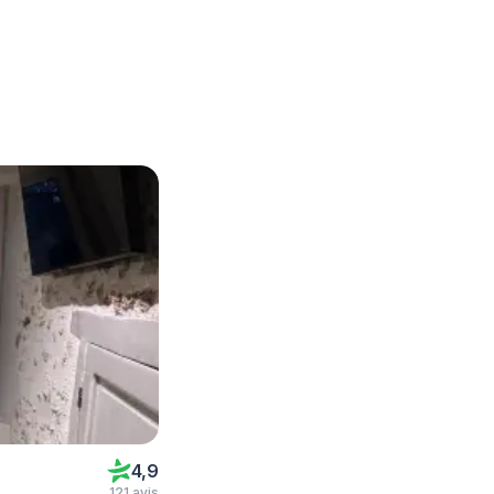
4,9
121 avis