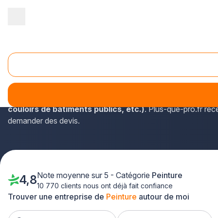
Accueil
/
Second œuvre
/
Peinture
/
Ile-de-France
/
Essonne
/
Peinture Draveil (91210)
En Île-de-France, les informations de contact des peintres en
Avec ces peintres en bâtiment autour de chez vous, vous aure
couloirs de bâtiments publics, etc.)
. Plus-que-pro.fr rec
demander des devis.
Note moyenne sur 5 - Catégorie
Peinture
4,8
10 770 clients nous ont déjà fait confiance
Trouver une entreprise de
Peinture
autour de moi