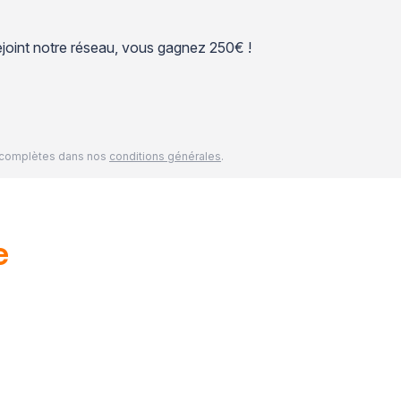
 rejoint notre réseau, vous gagnez 250€ !
és complètes dans nos
conditions générales
.
e