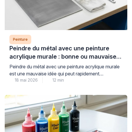
Peinture
Peindre du métal avec une peinture
acrylique murale : bonne ou mauvaise
idée ?
Peindre du métal avec une peinture acrylique murale
est une mauvaise idée qui peut rapidement
18 mai 2026
12 min
compromettre la durabilité et l’esthétique de vos
travaux. Les peintures murales classiques, conçues
pour les surfaces poreuses comme le plâtre, n’offrent
ni l’adhérence ni la protection anticorrosion
nécessaires aux supports métalliques, exposant ainsi
votre installation à l’écaillage et à la […]