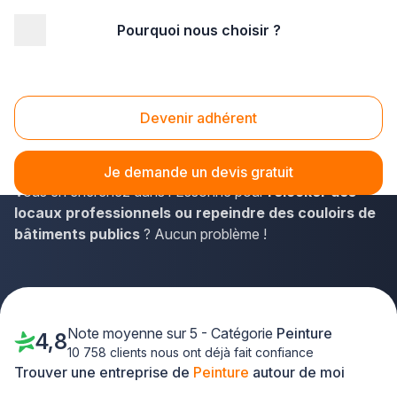
Pourquoi nous choisir ?
Accueil
/
Second œuvre
/
Peinture
/
Ile-de-France
/
Essonne
Peinture Essonne (91)
Devenir adhérent
Plus-que-pro.fr est le site web essentiel pour toute
recherche de peintres en bâtiment près de chez vous.
Je demande un devis gratuit
Vous en cherchez dans l'Essonne pour
relooker des
locaux professionnels ou repeindre des couloirs de
bâtiments publics
? Aucun problème !
Note moyenne sur 5 - Catégorie
Peinture
4,8
10 758 clients nous ont déjà fait confiance
Trouver une entreprise de
Peinture
autour de moi