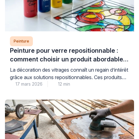
Peinture
Peinture pour verre repositionnable :
comment choisir un produit abordable
et de qualité
La décoration des vitrages connaît un regain d’intérêt
grâce aux solutions repositionnables. Ces produits
17 mars 2026
12 min
permettent de personnaliser fenêtres et miroirs sans
engagement permanent. Les consommateurs
recherchent des alternatives économiques aux
vitraux traditionnels. Les peintures pour verre offrent
cette flexibilité tout en préservant la luminosité
naturelle. Cependant, le choix du bon produit
nécessite une compréhension des […]