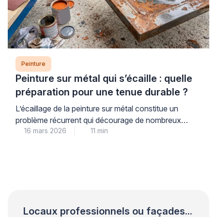
Peinture
Peinture sur métal qui s’écaille : quelle
préparation pour une tenue durable ?
L’écaillage de la peinture sur métal constitue un
problème récurrent qui décourage de nombreux
16 mars 2026
11 min
propriétaires. Ce phénomène trouve son origine dans
une préparation insuffisante du support plutôt que
dans la qualité du produit utilisé. Les professionnels
qualifiés le constatent régulièrement lors de leurs
interventions. Une approche méthodique garantit
pourtant une tenue durable et évite les […]
Locaux professionnels ou façades...