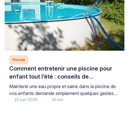
Piscine
Comment entretenir une piscine pour
enfant tout l’été : conseils de
professionnel
Maintenir une eau propre et saine dans la piscine de
vos enfants demande simplement quelques gestes
22 juin 2026
14 min
réguliers mais faciles à intégrer dans votre routine
estivale. Cette attention quotidienne vous garantit la
sérénité : vos enfants profitent d’une baignade sans
risque tout l’été, dans une eau cristalline et
parfaitement contrôlée. Les professionnels du