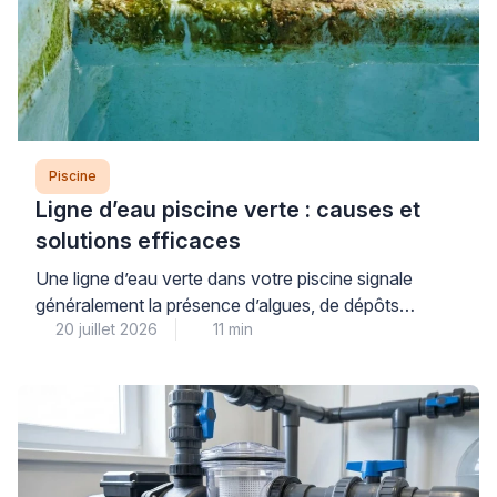
Piscine
Ligne d’eau piscine verte : causes et
solutions efficaces
Une ligne d’eau verte dans votre piscine signale
généralement la présence d’algues, de dépôts
20 juillet 2026
11 min
organiques ou de résidus calcaires qui se fixent à la
surface du revêtement au niveau de la flottaison. Ce
problème courant, aussi inesthétique qu’il puisse
paraître, se traite efficacement à condition d’identifier
précisément sa nature et d’adopter une méthode
progressive adaptée […]