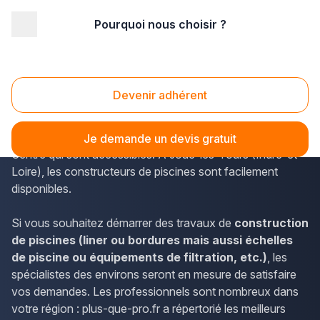
Pourquoi nous choisir ?
Accueil
/
Aménagement extérieur
/
Piscine
/
Centre
/
Indre-et-Loire
/
Joué-lès-Tours (37300)
Piscine Joué-lès-Tours (37300)
Devenir adhérent
Le répertoire de plus-que-pro.fr permet de trouver les
informations de contact des professionnels de la région
Je demande un devis gratuit
Centre qui sont accessibles. À Joué-lès-Tours (Indre-et-
Loire), les constructeurs de piscines sont facilement
disponibles.
Si vous souhaitez démarrer des travaux de
construction
de piscines (liner ou bordures mais aussi échelles
de piscine ou équipements de filtration, etc.)
, les
spécialistes des environs seront en mesure de satisfaire
vos demandes. Les professionnels sont nombreux dans
votre région : plus-que-pro.fr a répertorié les meilleurs