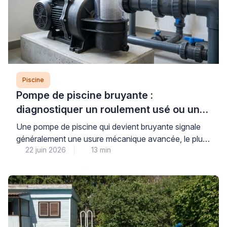
Piscine
Pompe de piscine bruyante :
diagnostiquer un roulement usé ou un
défaut mécanique
Une pompe de piscine qui devient bruyante signale
généralement une usure mécanique avancée, le plus
22 juin 2026
13 min
souvent au niveau des roulements, ou un défaut
d’amorçage créant une cavitation dommageable pour
l’ensemble du système de filtration. Cette situation,
fréquente après plusieurs saisons d’utilisation,
nécessite un diagnostic rapide pour éviter une
détérioration complète du moteur et préserver la […]