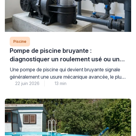
Piscine
Pompe de piscine bruyante :
diagnostiquer un roulement usé ou un
défaut mécanique
Une pompe de piscine qui devient bruyante signale
généralement une usure mécanique avancée, le plus
22 juin 2026
13 min
souvent au niveau des roulements, ou un défaut
d’amorçage créant une cavitation dommageable pour
l’ensemble du système de filtration. Cette situation,
fréquente après plusieurs saisons d’utilisation,
nécessite un diagnostic rapide pour éviter une
détérioration complète du moteur et préserver la […]