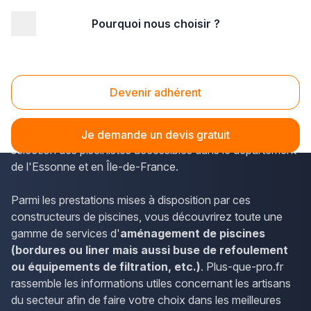
Pourquoi nous choisir ?
Accueil
/
Aménagement extérieur
/
Piscine
/
Ile-de-France
/
Essonne
/
Morangis (91420)
Piscine Morangis (91420)
Devenir adhérent
Vous effectuez des travaux à Morangis ? En quelques
instants sur plus-que-pro.fr, vous pouvez obtenir la
Je demande un devis gratuit
sélection des piscinistes accessibles dans le département
de l'Essonne et en Île-de-France.
Parmi les prestations mises à disposition par ces
constructeurs de piscines, vous découvrirez toute une
gamme de services d'
aménagement de piscines
(bordures ou liner mais aussi buse de refoulement
ou équipements de filtration, etc.)
. Plus-que-pro.fr
rassemble les informations utiles concernant les artisans
du secteur afin de faire votre choix dans les meilleures