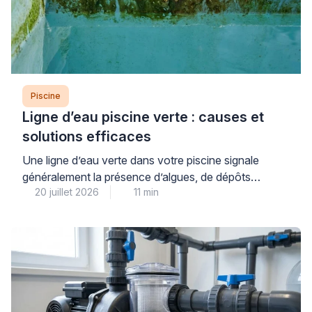
Piscine
Ligne d’eau piscine verte : causes et
solutions efficaces
Une ligne d’eau verte dans votre piscine signale
généralement la présence d’algues, de dépôts
20 juillet 2026
11 min
organiques ou de résidus calcaires qui se fixent à la
surface du revêtement au niveau de la flottaison. Ce
problème courant, aussi inesthétique qu’il puisse
paraître, se traite efficacement à condition d’identifier
précisément sa nature et d’adopter une méthode
progressive adaptée […]