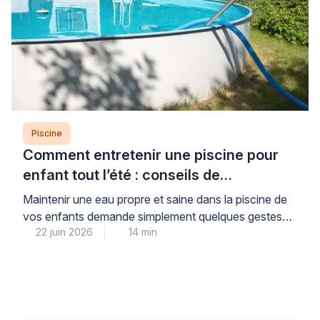
Piscine
Comment entretenir une piscine pour
enfant tout l’été : conseils de
professionnel
Maintenir une eau propre et saine dans la piscine de
vos enfants demande simplement quelques gestes
22 juin 2026
14 min
réguliers mais faciles à intégrer dans votre routine
estivale. Cette attention quotidienne vous garantit la
sérénité : vos enfants profitent d’une baignade sans
risque tout l’été, dans une eau cristalline et
parfaitement contrôlée. Les professionnels du
secteur piscine le […]