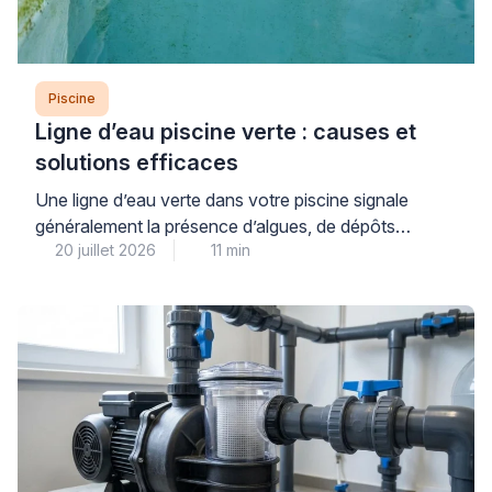
Piscine
Ligne d’eau piscine verte : causes et
solutions efficaces
Une ligne d’eau verte dans votre piscine signale
généralement la présence d’algues, de dépôts
20 juillet 2026
11 min
organiques ou de résidus calcaires qui se fixent à la
surface du revêtement au niveau de la flottaison. Ce
problème courant, aussi inesthétique qu’il puisse
paraître, se traite efficacement à condition d’identifier
précisément sa nature et d’adopter une méthode
progressive adaptée […]