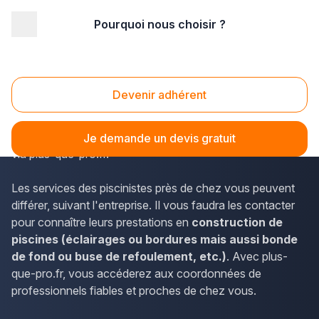
Pourquoi nous choisir ?
Accueil
/
Aménagement extérieur
/
Piscine
/
Ile-de-France
/
Seine-et-Marne
/
Melun (77000)
Piscine Melun (77000)
Devenir adhérent
Les informations de contact des constructeurs de
piscines de l'Île-de-France et de Melun sont disponibles
Je demande un devis gratuit
via plus-que-pro.fr.
Les services des piscinistes près de chez vous peuvent
différer, suivant l'entreprise. Il vous faudra les contacter
pour connaître leurs prestations en
construction de
piscines (éclairages ou bordures mais aussi bonde
de fond ou buse de refoulement, etc.)
. Avec plus-
que-pro.fr, vous accéderez aux coordonnées de
professionnels fiables et proches de chez vous.