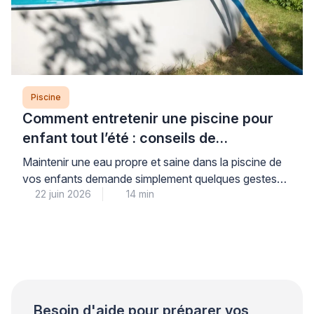
Piscine
Comment entretenir une piscine pour
enfant tout l’été : conseils de
professionnel
Maintenir une eau propre et saine dans la piscine de
vos enfants demande simplement quelques gestes
22 juin 2026
14 min
réguliers mais faciles à intégrer dans votre routine
estivale. Cette attention quotidienne vous garantit la
sérénité : vos enfants profitent d’une baignade sans
risque tout l’été, dans une eau cristalline et
parfaitement contrôlée. Les professionnels du
secteur piscine le […]
Besoin d'aide pour préparer vos