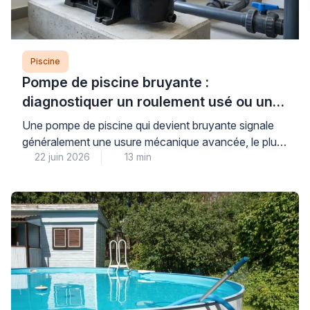
Piscine
Pompe de piscine bruyante :
diagnostiquer un roulement usé ou un
défaut mécanique
Une pompe de piscine qui devient bruyante signale
généralement une usure mécanique avancée, le plus
22 juin 2026
13 min
souvent au niveau des roulements, ou un défaut
d’amorçage créant une cavitation dommageable pour
l’ensemble du système de filtration. Cette situation,
fréquente après plusieurs saisons d’utilisation,
nécessite un diagnostic rapide pour éviter une
détérioration complète du moteur et préserver la […]