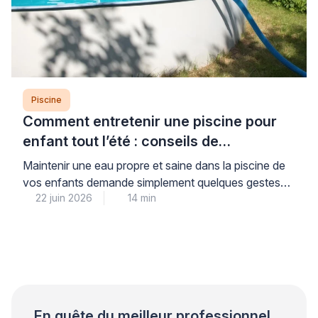
Piscine
Comment entretenir une piscine pour
enfant tout l’été : conseils de
professionnel
Maintenir une eau propre et saine dans la piscine de
vos enfants demande simplement quelques gestes
22 juin 2026
14 min
réguliers mais faciles à intégrer dans votre routine
estivale. Cette attention quotidienne vous garantit la
sérénité : vos enfants profitent d’une baignade sans
risque tout l’été, dans une eau cristalline et
parfaitement contrôlée. Les professionnels du
secteur piscine le […]
En quête du meilleur professionnel