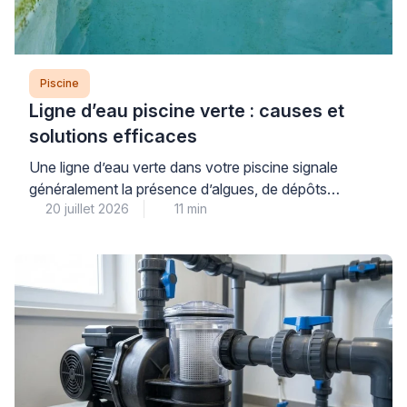
Piscine
Ligne d’eau piscine verte : causes et
solutions efficaces
Une ligne d’eau verte dans votre piscine signale
généralement la présence d’algues, de dépôts
20 juillet 2026
11 min
organiques ou de résidus calcaires qui se fixent à la
surface du revêtement au niveau de la flottaison. Ce
problème courant, aussi inesthétique qu’il puisse
paraître, se traite efficacement à condition d’identifier
précisément sa nature et d’adopter une méthode
progressive adaptée […]