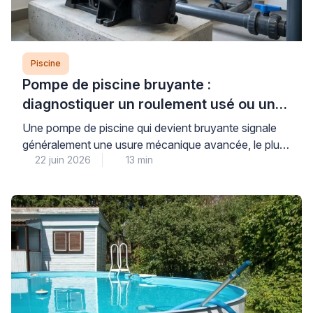
Piscine
Pompe de piscine bruyante :
diagnostiquer un roulement usé ou un
défaut mécanique
Une pompe de piscine qui devient bruyante signale
généralement une usure mécanique avancée, le plus
22 juin 2026
13 min
souvent au niveau des roulements, ou un défaut
d’amorçage créant une cavitation dommageable pour
l’ensemble du système de filtration. Cette situation,
fréquente après plusieurs saisons d’utilisation,
nécessite un diagnostic rapide pour éviter une
détérioration complète du moteur et préserver la […]