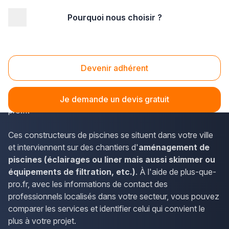
Pourquoi nous choisir ?
Accueil
/
Aménagement extérieur
/
Piscine
/
Ile-de-France
/
Seine St Denis
/
Villepinte (93420)
Piscine Villepinte (93420)
Devenir adhérent
Les coordonnées des constructeurs de piscines de l'Île-
de-France et de Villepinte sont disponibles sur plus-que-
Je demande un devis gratuit
pro.fr.
Ces constructeurs de piscines se situent dans votre ville
et interviennent sur des chantiers d'
aménagement de
piscines (éclairages ou liner mais aussi skimmer ou
équipements de filtration, etc.)
. À l'aide de plus-que-
pro.fr, avec les informations de contact des
professionnels localisés dans votre secteur, vous pouvez
comparer les services et identifier celui qui convient le
plus à votre projet.