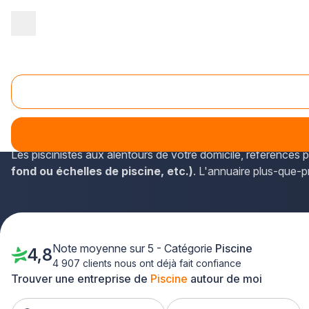
Accueil
/
Aménagement extérieur
/
Piscine
/
Ile-de-France
/
Val
Piscine Villiers-sur-Marne (94350)
Les renseignements concernant les services des constructeu
trouverez des spécialistes qui sont représentés dans le dé
Les piscinistes aux alentours de votre domicile, référencés p
fond ou échelles de piscine, etc.)
. L'annuaire plus-que-p
Note moyenne sur 5 - Catégorie
Piscine
4,8
4 907 clients nous ont déjà fait confiance
Trouver une entreprise de
Piscine
autour de moi