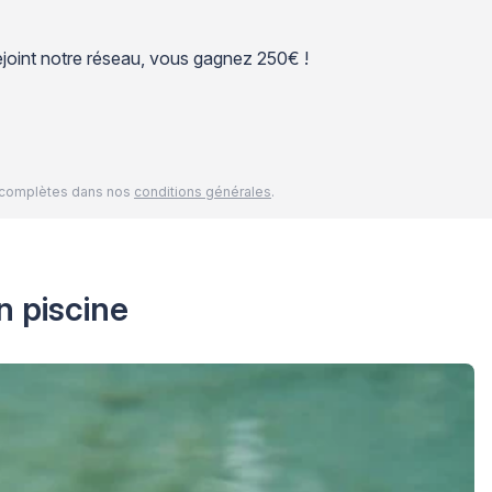
 rejoint notre réseau, vous gagnez 250€ !
és complètes dans nos
conditions générales
.
n piscine