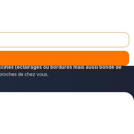
t les coordonnées fournies sur plus-que-pro.fr. Vous y
une de Villiers-sur-Marne.
scines (éclairages ou bordures mais aussi bonde de
nt proches de chez vous.