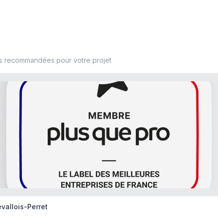
es recommandées pour votre projet
evallois-Perret