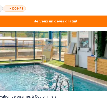
é
+100 NPS
Je veux un devis gratuit
ovation de piscines à Coulommiers