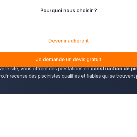
Pourquoi nous choisir ?
 de Marne
/
Villiers-sur-Marne (94350)
Devenir adhérent
rs de piscines en Île-de-France sont accessibles en consultan
partement du Val-de-Marne et plus spécifiquement dans la comm
Je demande un devis gratuit
ar le site, vous offrent des prestations en
construction de pi
ro.fr recense des piscinistes qualifiés et fiables qui se trouve