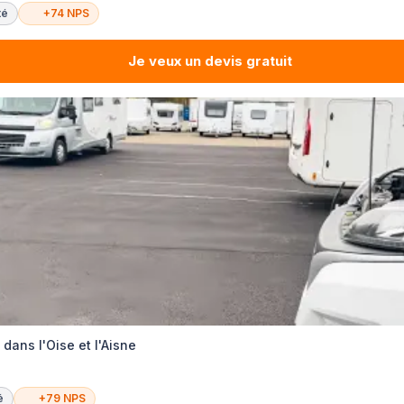
té
+74 NPS
Je veux un devis gratuit
 dans l'Oise et l'Aisne
é
+79 NPS