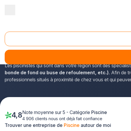
Accueil
/
Aménagement extérieur
/
Piscine
/
Ile-de-France
/
Yve
Piscine Marly-le-Roi (78160)
Plus-que-pro.fr permet d'obtenir les horaires et les coordon
de-France y sont par ailleurs enregistrés.
Les piscinistes qui sont dans votre région sont des spéciali
bonde de fond ou buse de refoulement, etc.)
. Afin de t
professionnels situés à proximité de chez vous et qui peuve
Note moyenne sur 5 - Catégorie
Piscine
4,8
4 906 clients nous ont déjà fait confiance
Trouver une entreprise de
Piscine
autour de moi