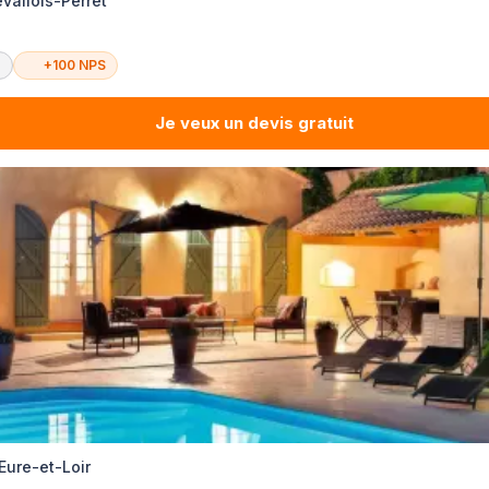
evallois-Perret
é
+100 NPS
Je veux un devis gratuit
 Eure-et-Loir