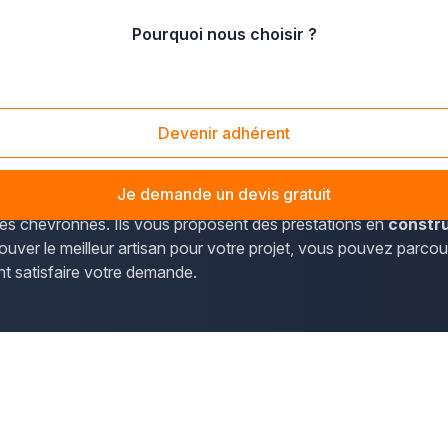
Pourquoi nous choisir ?
lines
/
Marly-le-Roi (78160)
Devenir adhérent
nées des constructeurs de piscines de Marly-le-Roi, dans le dép
Je demande un devis gratuit
stes chevronnés. Ils vous proposent des prestations en
constru
rouver le meilleur artisan pour votre projet, vous pouvez parcour
nt satisfaire votre demande.