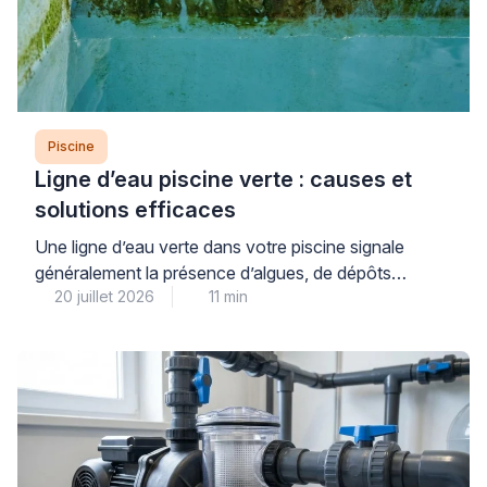
Piscine
Ligne d’eau piscine verte : causes et
solutions efficaces
Une ligne d’eau verte dans votre piscine signale
généralement la présence d’algues, de dépôts
20 juillet 2026
11 min
organiques ou de résidus calcaires qui se fixent à la
surface du revêtement au niveau de la flottaison. Ce
problème courant, aussi inesthétique qu’il puisse
paraître, se traite efficacement à condition d’identifier
précisément sa nature et d’adopter une méthode
progressive adaptée […]