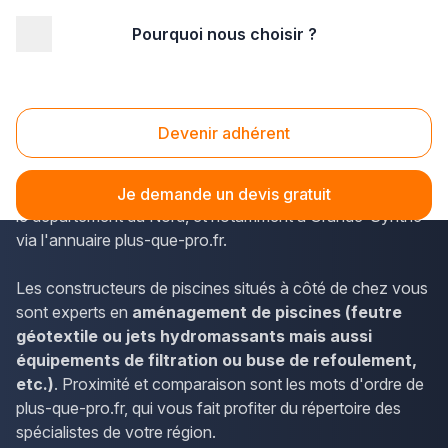
Pourquoi nous choisir ?
Accueil
/
Aménagement extérieur
/
Piscine
/
Nord Pas-de-Calais
/
Nord
/
Grande-Synthe (59760)
Piscine Grande-Synthe (59760)
Devenir adhérent
Les habitants du Nord-Pas-de-Calais peuvent accéder
aux coordonnées des piscinistes accessibles partout sur
Je demande un devis gratuit
le département du Nord, et notamment à Grande-Synthe
via l'annuaire plus-que-pro.fr.
Les constructeurs de piscines situés à côté de chez vous
sont experts en
aménagement de piscines (feutre
géotextile ou jets hydromassants mais aussi
équipements de filtration ou buse de refoulement,
etc.)
. Proximité et comparaison sont les mots d'ordre de
plus-que-pro.fr, qui vous fait profiter du répertoire des
spécialistes de votre région.