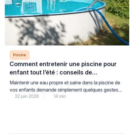
Piscine
Comment entretenir une piscine pour
enfant tout l’été : conseils de
professionnel
Maintenir une eau propre et saine dans la piscine de
vos enfants demande simplement quelques gestes
22 juin 2026
14 min
réguliers mais faciles à intégrer dans votre routine
estivale. Cette attention quotidienne vous garantit la
sérénité : vos enfants profitent d’une baignade sans
risque tout l’été, dans une eau cristalline et
parfaitement contrôlée. Les professionnels du
secteur piscine le […]