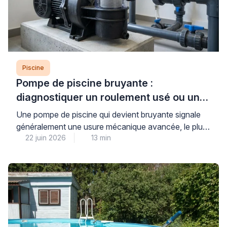
Piscine
Pompe de piscine bruyante :
diagnostiquer un roulement usé ou un
défaut mécanique
Une pompe de piscine qui devient bruyante signale
généralement une usure mécanique avancée, le plus
22 juin 2026
13 min
souvent au niveau des roulements, ou un défaut
d’amorçage créant une cavitation dommageable pour
l’ensemble du système de filtration. Cette situation,
fréquente après plusieurs saisons d’utilisation,
nécessite un diagnostic rapide pour éviter une
détérioration complète du moteur et préserver la […]