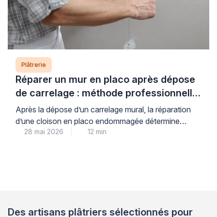
Plâtrerie
Réparer un mur en placo après dépose
de carrelage : méthode professionnelle
étape par étape
Après la dépose d’un carrelage mural, la réparation
d’une cloison en placo endommagée détermine
28 mai 2026
12 min
directement la qualité et la durabilité de votre nouvelle
finition. Dans les pièces humides comme la cuisine ou
la salle d’eau, un support mal préparé compromet
l’adhérence du revêtement et peut conduire à des
décollements prématurés, générant frustration et
surcoûts. Les […]
Des artisans plâtriers sélectionnés pour