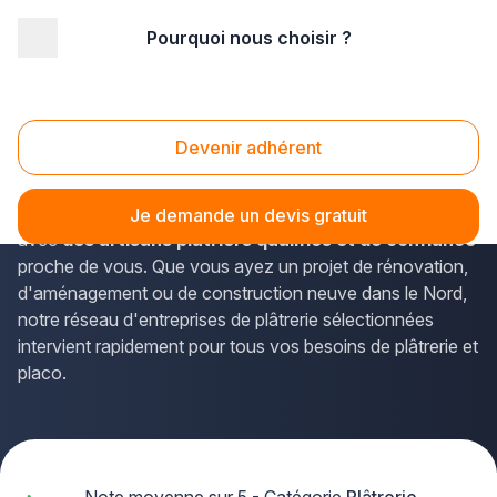
Pourquoi nous choisir ?
Accueil
/
Second œuvre
/
Plâtrerie
/
Nord Pas-de-Calais
/
Nord
/
Cambrai (59400)
Platrerie Cambrai (59400)
Devenir adhérent
Vous recherchez un professionnel de la plâtrerie à
Cambrai ? La solution Plus que pro vous met en relation
Je demande un devis gratuit
avec
des artisans plâtriers qualifiés et de confiance
proche de vous. Que vous ayez un projet de rénovation,
d'aménagement ou de construction neuve dans le Nord,
notre réseau d'entreprises de plâtrerie sélectionnées
intervient rapidement pour tous vos besoins de plâtrerie et
placo.