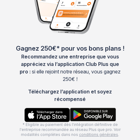
Gagnez 250€* pour vos bons plans !
Recommandez une entreprise que vous
appréciez via l’application Club Plus que
pro :
si elle rejoint notre réseau, vous gagnez
250€ !
Téléchargez l’application et soyez
récompensé
* Eligible au paiement dès l'intégration définitive de
l'entreprise recommandée au réseau Plus que pro. Voir
modalités complètes dans nos
conditions générales
.