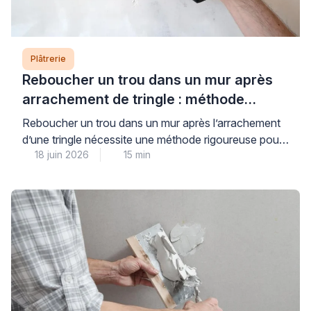
Plâtrerie
Reboucher un trou dans un mur après
arrachement de tringle : méthode
professionnelle
Reboucher un trou dans un mur après l’arrachement
d’une tringle nécessite une méthode rigoureuse pour
18 juin 2026
15 min
garantir à la fois une finition invisible et une nouvelle
fixation durable. Cette réparation courante inquiète
souvent les particuliers, qui craignent un résultat
inesthétique ou une nouvelle détérioration rapide du
support. La clé d’une intervention réussie repose sur
trois piliers […]