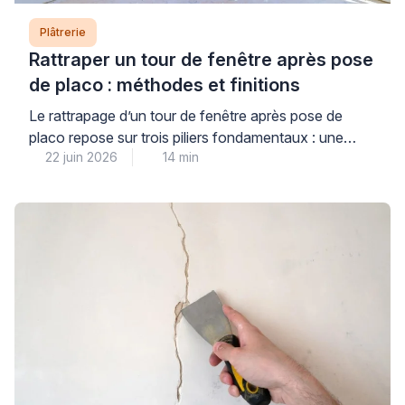
Plâtrerie
Rattraper un tour de fenêtre après pose
de placo : méthodes et finitions
Le rattrapage d’un tour de fenêtre après pose de
placo repose sur trois piliers fondamentaux : une
22 juin 2026
14 min
étanchéité à l’air rigoureuse, l’utilisation de renforts
adaptés et un travail d’enduit méthodique par
couches successives. Cette étape de finition
détermine non seulement l’esthétique de vos
menuiseries, mais aussi les performances thermiques
de votre habitation et la durabilité […]