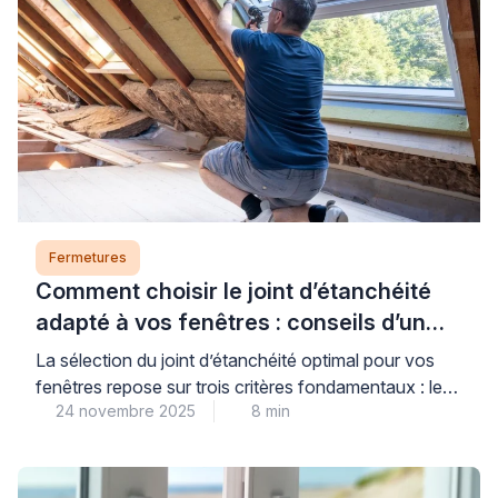
Fermetures
Comment choisir le joint d’étanchéité
adapté à vos fenêtres : conseils d’un
expert
La sélection du joint d’étanchéité optimal pour vos
fenêtres repose sur trois critères fondamentaux : le
24 novembre 2025
8 min
matériau de menuiserie, le type d’ouverture et
l’exposition climatique de votre habitat. Des joints de
qualité correctement installés constituent un
investissement stratégique pour votre confort