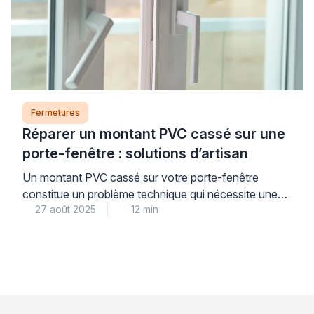
thermique et acoustique quotidien. Ces éléments
techniques, souvent négligés, influencent
directement votre consommation énergétique […]
Fermetures
Réparer un montant PVC cassé sur une
porte-fenêtre : solutions d’artisan
Un montant PVC cassé sur votre porte-fenêtre
constitue un problème technique qui nécessite une
27 août 2025
12 min
intervention appropriée pour maintenir l’intégrité de
votre menuiserie. La réparation professionnelle d’une
porte-fenêtre PVC endommagée représente une
alternative économique au remplacement complet,
tout en garantissant la restauration des performances
thermiques et sécuritaires de votre installation. Face
à cette situation, l’analyse précise […]