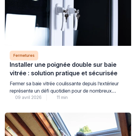
Fermetures
Installer une poignée double sur baie
vitrée : solution pratique et sécurisée
Fermer sa baie vitrée coulissante depuis l’extérieur
représente un défi quotidien pour de nombreux
09 avril 2026
11 min
propriétaires. Cette situation se présente
fréquemment lorsqu’on souhaite profiter d’un balcon
ou d’une terrasse sans laisser son logement ouvert.
La poignée double baie vitrée constitue une réponse
adaptée à cette problématique courante. Elle permet
de manœuvrer la menuiserie des deux côtés […]