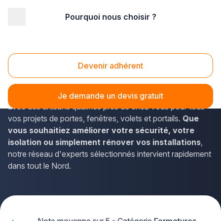
Pourquoi nous choisir ?
Accueil
/
Second œuvre
/
Fermetures
/
Nord Pas-de-Calais
/
Nord
/
Cambrai (59400)
Fermetures Cambrai (59400)
Devenir adhérent
Vous recherchez un professionnel des
fermetures
à
Cambrai ? La solution Plus que pro vous met en relation
Je demande un devis gratuit
avec des artisans qualifiés près de chez vous pour tous
vos projets de portes, fenêtres, volets et portails.
Que
vous souhaitiez améliorer votre sécurité, votre
isolation ou simplement rénover vos installations
,
notre réseau d'experts sélectionnés intervient rapidement
dans tout le Nord.