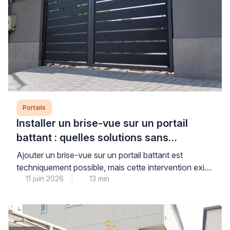
Portails
Installer un brise-vue sur un portail
battant : quelles solutions sans
aggraver l’affaissement ?
Ajouter un brise-vue sur un portail battant est
techniquement possible, mais cette intervention exige
11 juin 2026
13 min
un diagnostic préalable rigoureux pour ne pas
aggraver un affaissement existant ou fragiliser une
structure déjà sollicitée. La prise au vent et le poids
supplémentaire constituent les deux facteurs
aggravants principaux, particulièrement sur des