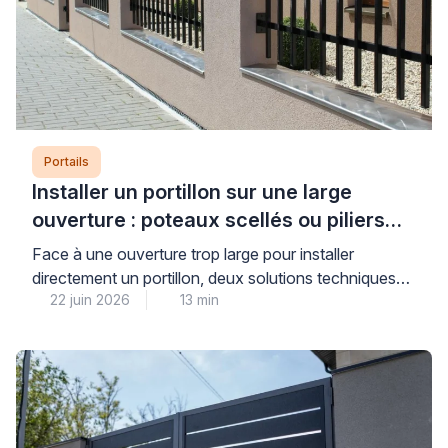
Portails
Installer un portillon sur une large
ouverture : poteaux scellés ou piliers
maçonnés ?
Face à une ouverture trop large pour installer
directement un portillon, deux solutions techniques
22 juin 2026
13 min
s’offrent à vous : le scellement de poteaux ou la
maçonnerie de piliers pour réduire l’espace. Cette
décision conditionne directement la stabilité, la
durabilité et la sécurité de votre installation sur le long
terme. Pour faire le bon choix, il convient […]