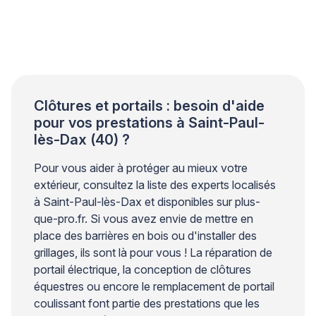
exercées par les vantaux créent des efforts
importants sur les points de fixation. Sans une
conception structurelle adaptée, des fissures
peuvent apparaître autour des ancrages et
compromettre la stabilité de l’ensemble. Les
professionnels du bâtiment […]
Clôtures et portails : besoin d'aide
pour vos prestations à Saint-Paul-
lès-Dax (40) ?
Pour vous aider à protéger au mieux votre
extérieur, consultez la liste des experts localisés
à Saint-Paul-lès-Dax et disponibles sur plus-
que-pro.fr. Si vous avez envie de mettre en
place des barrières en bois ou d'installer des
grillages, ils sont là pour vous ! La réparation de
portail électrique, la conception de clôtures
équestres ou encore le remplacement de portail
coulissant font partie des prestations que les