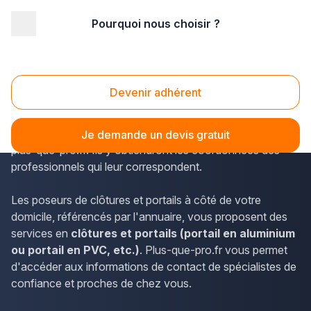
Pourquoi nous choisir ?
Accueil
/
Aménagement extérieur
/
Portail
/
Aquitaine
/
Landes
/
Saint-Paul-lès-Dax (40990)
Portail Saint-Paul-lès-Dax (40990)
Devenir adhérent
Afin de trouver des poseurs de clôtures et portails, les
résidents de Saint-Paul-lès-Dax peuvent s'informer sur
Je demande un devis gratuit
plus-que-pro.fr. Ils y obtiendront les coordonnées des
professionnels qui leur correspondent.
Les poseurs de clôtures et portails à côté de votre
domicile, référencés par l'annuaire, vous proposent des
services en
clôtures et portails (portail en aluminium
ou portail en PVC, etc.)
. Plus-que-pro.fr vous permet
d'accéder aux informations de contact de spécialistes de
confiance et proches de chez vous.