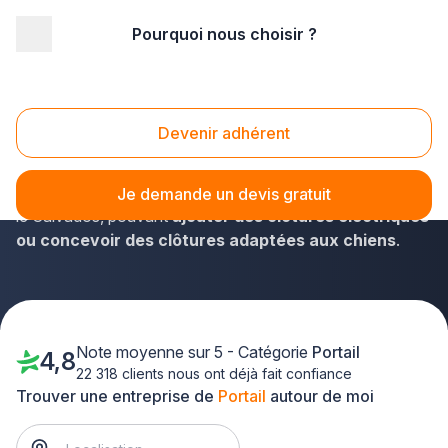
Pourquoi nous choisir ?
Accueil
/
Aménagement extérieur
/
Portail
/
Basse Normandie
/
Calvados
Portail Calvados (14)
Devenir adhérent
Plus-que-pro.fr est l'annuaire parfait pour dénicher dans
les plus brefs délais un poseur de clôtures et portails dans
Je demande un devis gratuit
le Calvados, pouvant
ajouter des clôtures électriques
ou concevoir des clôtures adaptées aux chiens
.
Note moyenne sur 5 - Catégorie
Portail
4,8
22 318 clients nous ont déjà fait confiance
Trouver une entreprise de
Portail
autour de moi