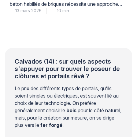
béton habillés de briques nécessite une approche
13 mars 2026
10 min
technique rigoureuse. Les contraintes mécaniques
exercées par les vantaux créent des efforts
importants sur les points de fixation. Sans une
conception structurelle adaptée, des fissures
peuvent apparaître autour des ancrages et
compromettre la stabilité de l’ensemble. Les
professionnels du bâtiment […]
Calvados (14) : sur quels aspects
s'appuyer pour trouver le poseur de
clôtures et portails rêvé ?
Le prix des différents types de portails, qu'ils
soient simples ou électriques, est souvent lié au
choix de leur technologie. On préfère
généralement choisir le
bois
pour le côté naturel,
mais, pour la création sur mesure, on se dirige
plus vers le
fer forgé
.