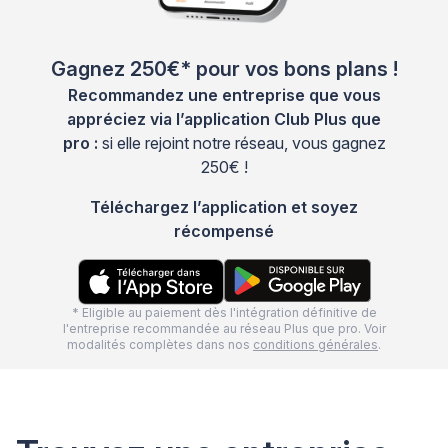
Gagnez 250€* pour vos bons plans !
Recommandez une entreprise que vous
appréciez via l’application Club Plus que
pro :
si elle rejoint notre réseau, vous gagnez
250€ !
Téléchargez l’application et soyez
récompensé
* Eligible au paiement dès l'intégration définitive de
l'entreprise recommandée au réseau Plus que pro. Voir
modalités complètes dans nos
conditions générales
.