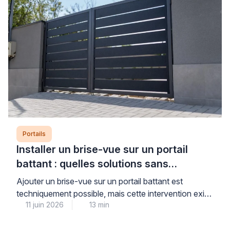
terme. Pour faire le bon choix, il convient […]
Portails
Installer un brise-vue sur un portail
battant : quelles solutions sans
aggraver l’affaissement ?
Ajouter un brise-vue sur un portail battant est
techniquement possible, mais cette intervention exige
11 juin 2026
13 min
un diagnostic préalable rigoureux pour ne pas
aggraver un affaissement existant ou fragiliser une