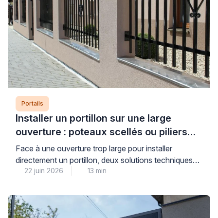
Portails
Installer un portillon sur une large
ouverture : poteaux scellés ou piliers
maçonnés ?
Face à une ouverture trop large pour installer
directement un portillon, deux solutions techniques
22 juin 2026
13 min
s’offrent à vous : le scellement de poteaux ou la
maçonnerie de piliers pour réduire l’espace. Cette
décision conditionne directement la stabilité, la
durabilité et la sécurité de votre installation sur le long