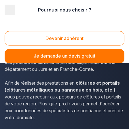
Pourquoi nous choisir ?
Accueil
/
Aménagement extérieur
/
Portail
/
Franche-Comté
/
Jura
/
Dole (39100)
Portail Dole (39100)
Devenir adhérent
Les résidents de Dole peuvent facilement utiliser plus-
que-pro.fr afin d'accéder aux informations de contact
Je demande un devis gratuit
des poseurs de clôtures et portails disponibles dans le
département du Jura et en Franche-Comté.
Afin de réaliser des prestations en
clôtures et portails
(clôtures métalliques ou panneaux en bois, etc.)
,
vous pouvez recourir aux poseurs de clôtures et portails
de votre région. Plus-que-pro.fr vous permet d'accéder
aux coordonnées de spécialistes de confiance et près de
votre domicile.