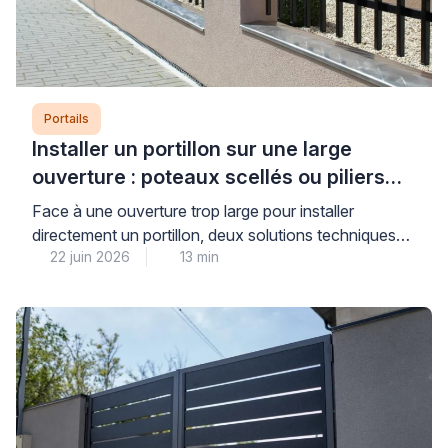
Portails
Installer un portillon sur une large
ouverture : poteaux scellés ou piliers
maçonnés ?
Face à une ouverture trop large pour installer
directement un portillon, deux solutions techniques
22 juin 2026
13 min
s’offrent à vous : le scellement de poteaux ou la
maçonnerie de piliers pour réduire l’espace. Cette
décision conditionne directement la stabilité, la
durabilité et la sécurité de votre installation sur le long
terme. Pour faire le bon choix, il convient […]