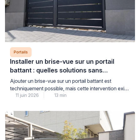
Portails
Installer un brise-vue sur un portail
battant : quelles solutions sans
aggraver l’affaissement ?
Ajouter un brise-vue sur un portail battant est
techniquement possible, mais cette intervention exige
11 juin 2026
13 min
un diagnostic préalable rigoureux pour ne pas
aggraver un affaissement existant ou fragiliser une
structure déjà sollicitée. La prise au vent et le poids
supplémentaire constituent les deux facteurs
aggravants principaux, particulièrement sur des
gonds fatigués ou des poteaux mal scellés. […]