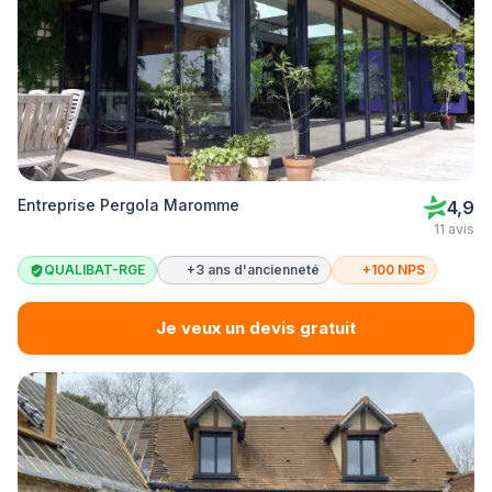
Entreprise Pergola Maromme
4,9
11 avis
QUALIBAT-RGE
+3 ans d'ancienneté
+100 NPS
Je veux un devis gratuit