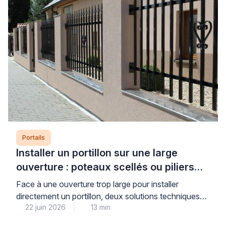
Portails
Installer un portillon sur une large
ouverture : poteaux scellés ou piliers
maçonnés ?
Face à une ouverture trop large pour installer
directement un portillon, deux solutions techniques
22 juin 2026
13 min
s’offrent à vous : le scellement de poteaux ou la
maçonnerie de piliers pour réduire l’espace. Cette