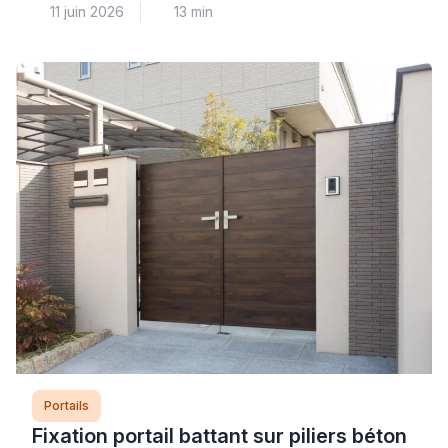
11 juin 2026
13 min
un diagnostic préalable rigoureux pour ne pas
aggraver un affaissement existant ou fragiliser une
structure déjà sollicitée. La prise au vent et le poids
supplémentaire constituent les deux facteurs
aggravants principaux, particulièrement sur des
gonds fatigués ou des poteaux mal scellés. […]
Portails
Fixation portail battant sur piliers béton