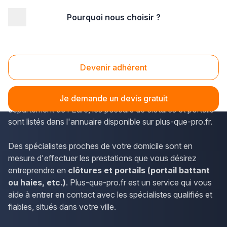
Pourquoi nous choisir ?
Accueil
/
Aménagement extérieur
/
Portail
/
Haute Normandie
/
Eure
/
Louviers (27400)
Portail Louviers (27400)
Devenir adhérent
La Haute-Normandie est un territoire animé où œuvrent
de nombreux professionnels. À Louviers, dans le
Je demande un devis gratuit
département de l'Eure, les poseurs de clôtures et portails
sont listés dans l'annuaire disponible sur plus-que-pro.fr.
Des spécialistes proches de votre domicile sont en
mesure d'effectuer les prestations que vous désirez
entreprendre en
clôtures et portails (portail battant
ou haies, etc.)
. Plus-que-pro.fr est un service qui vous
aide à entrer en contact avec les spécialistes qualifiés et
fiables, situés dans votre ville.