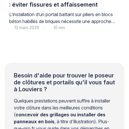
: éviter fissures et affaissement
L’installation d’un portail battant sur piliers en blocs
béton habillés de briques nécessite une approche
13 mars 2026
10 min
technique rigoureuse. Les contraintes mécaniques
exercées par les vantaux créent des efforts
importants sur les points de fixation. Sans une
conception structurelle adaptée, des fissures
peuvent apparaître autour des ancrages et
compromettre la stabilité de l’ensemble. Les
professionnels du bâtiment […]
Besoin d'aide pour trouver le poseur
de clôtures et portails qu'il vous faut
à Louviers ?
Quelques prestations peuvent suffire à installer
votre clôture dans les meilleures conditions
(
concevoir des grillages ou installer des
panneaux en bois
, à titre d'illustration). Plus-
que-pro.fr vous guide dans vos démarches en