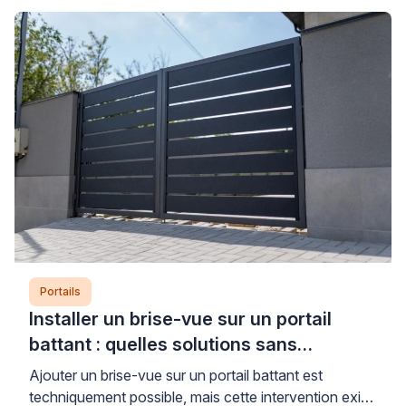
décision conditionne directement la stabilité, la
durabilité et la sécurité de votre installation sur le long
terme. Pour faire le bon choix, il convient […]
Portails
Installer un brise-vue sur un portail
battant : quelles solutions sans
aggraver l’affaissement ?
Ajouter un brise-vue sur un portail battant est
techniquement possible, mais cette intervention exige