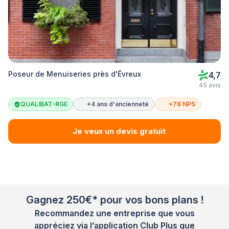
Poseur de Menuiseries près d'Évreux
4,7
45 avis
QUALIBAT-RGE
+4 ans d'ancienneté
+78 NPS
Je veux un devis gratuit
Gagnez 250€* pour vos bons plans !
Recommandez une entreprise que vous
appréciez via l’application Club Plus que