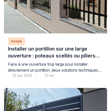
Portails
Installer un portillon sur une large
ouverture : poteaux scellés ou piliers
maçonnés ?
Face à une ouverture trop large pour installer
directement un portillon, deux solutions techniques
22 juin 2026
13 min
s’offrent à vous : le scellement de poteaux ou la
maçonnerie de piliers pour réduire l’espace. Cette
décision conditionne directement la stabilité, la
durabilité et la sécurité de votre installation sur le long
terme. Pour faire le bon choix, il convient […]