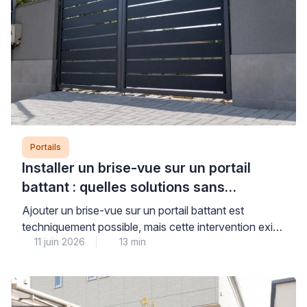
Portails
Installer un brise-vue sur un portail
battant : quelles solutions sans
aggraver l’affaissement ?
Ajouter un brise-vue sur un portail battant est
techniquement possible, mais cette intervention exige
11 juin 2026
13 min
un diagnostic préalable rigoureux pour ne pas
aggraver un affaissement existant ou fragiliser une
structure déjà sollicitée. La prise au vent et le poids
supplémentaire constituent les deux facteurs