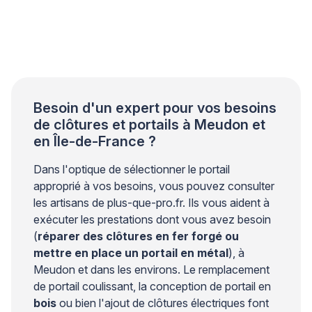
exercées par les vantaux créent des efforts
importants sur les points de fixation. Sans une
conception structurelle adaptée, des fissures
peuvent apparaître autour des ancrages et
compromettre la stabilité de l’ensemble. Les
professionnels du bâtiment […]
Besoin d'un expert pour vos besoins
de clôtures et portails à Meudon et
en Île-de-France ?
Dans l'optique de sélectionner le portail
approprié à vos besoins, vous pouvez consulter
les artisans de plus-que-pro.fr. Ils vous aident à
exécuter les prestations dont vous avez besoin
(
réparer des clôtures en fer forgé ou
mettre en place un portail en métal
), à
Meudon et dans les environs. Le remplacement
de portail coulissant, la conception de portail en
bois
ou bien l'ajout de clôtures électriques font