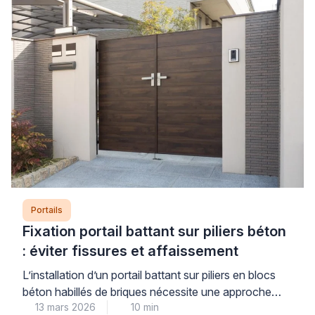
aggravants principaux, particulièrement sur des
gonds fatigués ou des poteaux mal scellés. […]
Portails
Fixation portail battant sur piliers béton
: éviter fissures et affaissement
L’installation d’un portail battant sur piliers en blocs
béton habillés de briques nécessite une approche
13 mars 2026
10 min
technique rigoureuse. Les contraintes mécaniques