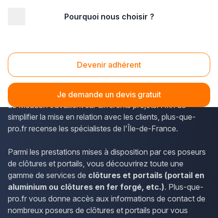
Pourquoi nous choisir ?
Accueil
/
Aménagement extérieur
/
Portail
/
Ile-de-France
/
Hauts de Seine
/
Meudon (92190)
Portail Meudon (92190)
Devenir adhérent
Les poseurs de clôtures et portails présents sur le
département des Hauts-de-Seine ou dans la commune
Je demande un devis gratuit
de Meudon travaillent sur différents projets. Afin de
simplifier la mise en relation avec les clients, plus-que-
pro.fr recense les spécialistes de l'Île-de-France.
Parmi les prestations mises à disposition par ces poseurs
de clôtures et portails, vous découvrirez toute une
gamme de services de
clôtures et portails (portail en
aluminium ou clôtures en fer forgé, etc.)
. Plus-que-
pro.fr vous donne accès aux informations de contact de
nombreux poseurs de clôtures et portails pour vous