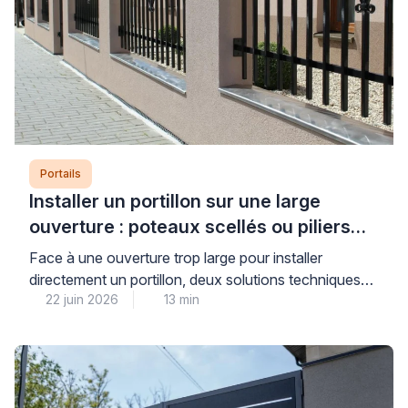
Portails
Installer un portillon sur une large
ouverture : poteaux scellés ou piliers
maçonnés ?
Face à une ouverture trop large pour installer
directement un portillon, deux solutions techniques
22 juin 2026
13 min
s’offrent à vous : le scellement de poteaux ou la
maçonnerie de piliers pour réduire l’espace. Cette
décision conditionne directement la stabilité, la
durabilité et la sécurité de votre installation sur le long
terme. Pour faire le bon choix, il convient […]