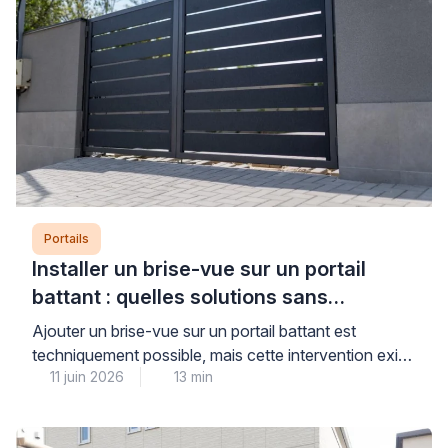
Portails
Installer un brise-vue sur un portail
battant : quelles solutions sans
aggraver l’affaissement ?
Ajouter un brise-vue sur un portail battant est
techniquement possible, mais cette intervention exige
11 juin 2026
13 min
un diagnostic préalable rigoureux pour ne pas
aggraver un affaissement existant ou fragiliser une
structure déjà sollicitée. La prise au vent et le poids