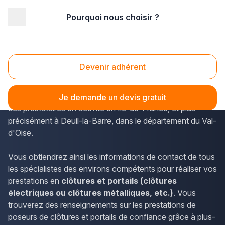
Pourquoi nous choisir ?
Accueil
/
Aménagement extérieur
/
Portail
/
Ile-de-France
/
Val d'Oise
/
Deuil-la-Barre (95170)
Portail Deuil-la-Barre (95170)
Devenir adhérent
Les poseurs de clôtures et portails sont les professionnels
listés sur plus-que-pro.fr. Le site donne une bonne idée
Je demande un devis gratuit
des prestataires en activité en Île-de-France, et plus
précisément à Deuil-la-Barre, dans le département du Val-
d'Oise.
Vous obtiendrez ainsi les informations de contact de tous
les spécialistes des environs compétents pour réaliser vos
prestations en
clôtures et portails (clôtures
électriques ou clôtures métalliques, etc.)
. Vous
trouverez des renseignements sur les prestations de
poseurs de clôtures et portails de confiance grâce à plus-