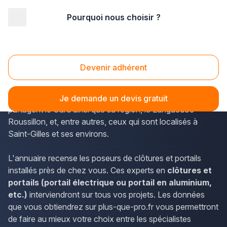
Pourquoi nous choisir ?
Accueil
/
Aménagement extérieur
/
Portail
/
Languedoc-Roussillon
/
Gard
/
Saint-Gilles (30800)
Portail Saint-Gilles (30800)
Devenir adhérent
Plus-que-pro.fr permet d'accéder aisément aux
coordonnées des poseurs de clôtures et portails qui se
Je demande un devis gratuit
partagent le Gard ainsi que sa région, le Languedoc-
Roussillon, et, entre autres, ceux qui sont localisés à
Saint-Gilles et ses environs.
L'annuaire recense les poseurs de clôtures et portails
installés près de chez vous. Ces experts en
clôtures et
portails (portail électrique ou portail en aluminium,
etc.)
interviendront sur tous vos projets. Les données
que vous obtiendrez sur plus-que-pro.fr vous permettront
de faire au mieux votre choix entre les spécialistes