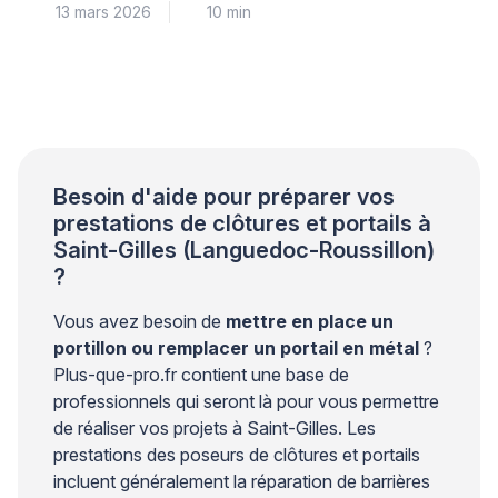
13 mars 2026
10 min
technique rigoureuse. Les contraintes mécaniques
exercées par les vantaux créent des efforts
importants sur les points de fixation. Sans une
conception structurelle adaptée, des fissures
peuvent apparaître autour des ancrages et
compromettre la stabilité de l’ensemble. Les
professionnels du bâtiment […]
Besoin d'aide pour préparer vos
prestations de clôtures et portails à
Saint-Gilles (Languedoc-Roussillon)
?
Vous avez besoin de
mettre en place un
portillon ou remplacer un portail en métal
?
Plus-que-pro.fr contient une base de
professionnels qui seront là pour vous permettre
de réaliser vos projets à Saint-Gilles. Les
prestations des poseurs de clôtures et portails
incluent généralement la réparation de barrières