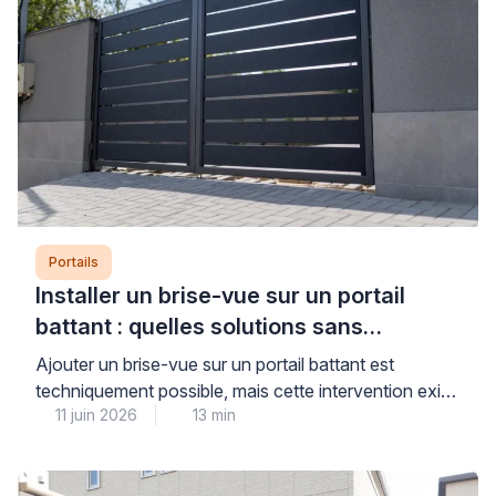
Portails
Installer un brise-vue sur un portail
battant : quelles solutions sans
aggraver l’affaissement ?
Ajouter un brise-vue sur un portail battant est
techniquement possible, mais cette intervention exige
11 juin 2026
13 min
un diagnostic préalable rigoureux pour ne pas
aggraver un affaissement existant ou fragiliser une
structure déjà sollicitée. La prise au vent et le poids