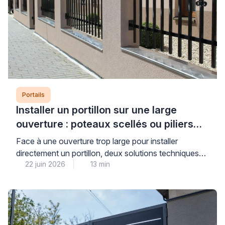
Portails
Installer un portillon sur une large
ouverture : poteaux scellés ou piliers
maçonnés ?
Face à une ouverture trop large pour installer
directement un portillon, deux solutions techniques
22 juin 2026
13 min
s’offrent à vous : le scellement de poteaux ou la
maçonnerie de piliers pour réduire l’espace. Cette
décision conditionne directement la stabilité, la
durabilité et la sécurité de votre installation sur le long
terme. Pour faire le bon choix, il convient […]