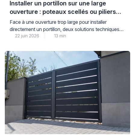
Installer un portillon sur une large
ouverture : poteaux scellés ou piliers
maçonnés ?
Face à une ouverture trop large pour installer
directement un portillon, deux solutions techniques
22 juin 2026
13 min
s’offrent à vous : le scellement de poteaux ou la
maçonnerie de piliers pour réduire l’espace. Cette
décision conditionne directement la stabilité, la
durabilité et la sécurité de votre installation sur le long
terme. Pour faire le bon choix, il convient […]