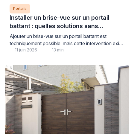
Portails
Installer un brise-vue sur un portail
battant : quelles solutions sans
aggraver l’affaissement ?
Ajouter un brise-vue sur un portail battant est
techniquement possible, mais cette intervention exige
11 juin 2026
13 min
un diagnostic préalable rigoureux pour ne pas
aggraver un affaissement existant ou fragiliser une
structure déjà sollicitée. La prise au vent et le poids
supplémentaire constituent les deux facteurs
aggravants principaux, particulièrement sur des
gonds fatigués ou des poteaux mal scellés. […]