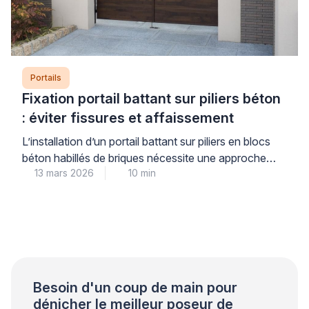
Portails
Fixation portail battant sur piliers béton
: éviter fissures et affaissement
L’installation d’un portail battant sur piliers en blocs
béton habillés de briques nécessite une approche
13 mars 2026
10 min
technique rigoureuse. Les contraintes mécaniques
exercées par les vantaux créent des efforts
importants sur les points de fixation. Sans une
conception structurelle adaptée, des fissures
peuvent apparaître autour des ancrages et
compromettre la stabilité de l’ensemble. Les
professionnels du bâtiment […]
Besoin d'un coup de main pour
dénicher le meilleur poseur de