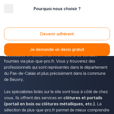
Pourquoi nous choisir ?
Accueil
/
Aménagement extérieur
/
Portail
/
Nord Pas-de-Calais
/
Pas-de-Calais
/
Beuvry (62660)
Portail Beuvry (62660)
Devenir adhérent
Les informations concernant les prestations des poseurs
de clôtures et portails en Nord-Pas-de-Calais sont
Je demande un devis gratuit
accessibles en utilisant les informations de contact
fournies via plus-que-pro.fr. Vous y trouverez des
professionnels qui sont représentés dans le département
du Pas-de-Calais et plus précisément dans la commune
de Beuvry.
Les spécialistes listés sur le site sont tous à côté de chez
vous. Ils offrent des services en
clôtures et portails
(portail en bois ou clôtures métalliques, etc.)
. La
sélection de plus-que-pro.fr permet de mieux comprendre