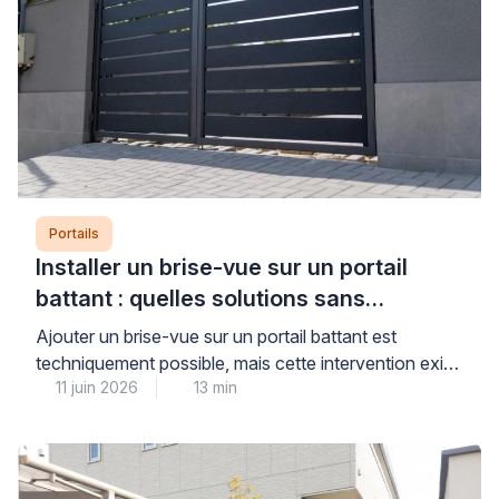
Portails
Installer un brise-vue sur un portail
battant : quelles solutions sans
aggraver l’affaissement ?
Ajouter un brise-vue sur un portail battant est
techniquement possible, mais cette intervention exige
11 juin 2026
13 min
un diagnostic préalable rigoureux pour ne pas
aggraver un affaissement existant ou fragiliser une
structure déjà sollicitée. La prise au vent et le poids
supplémentaire constituent les deux facteurs
aggravants principaux, particulièrement sur des