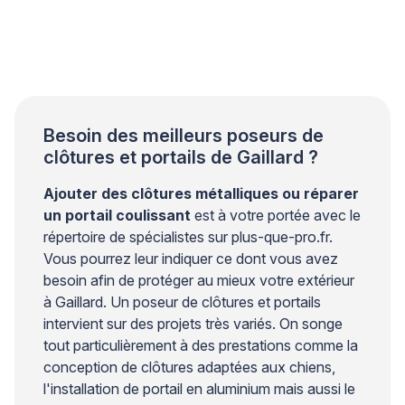
exercées par les vantaux créent des efforts
importants sur les points de fixation. Sans une
conception structurelle adaptée, des fissures
peuvent apparaître autour des ancrages et
compromettre la stabilité de l’ensemble. Les
professionnels du bâtiment […]
Besoin des meilleurs poseurs de
clôtures et portails de Gaillard ?
Ajouter des clôtures métalliques ou réparer
un portail coulissant
est à votre portée avec le
répertoire de spécialistes sur plus-que-pro.fr.
Vous pourrez leur indiquer ce dont vous avez
besoin afin de protéger au mieux votre extérieur
à Gaillard. Un poseur de clôtures et portails
intervient sur des projets très variés. On songe
tout particulièrement à des prestations comme la
conception de clôtures adaptées aux chiens,
l'installation de portail en aluminium mais aussi le