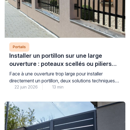
Portails
Installer un portillon sur une large
ouverture : poteaux scellés ou piliers
maçonnés ?
Face à une ouverture trop large pour installer
directement un portillon, deux solutions techniques
22 juin 2026
13 min
s’offrent à vous : le scellement de poteaux ou la
maçonnerie de piliers pour réduire l’espace. Cette
décision conditionne directement la stabilité, la
durabilité et la sécurité de votre installation sur le long
terme. Pour faire le bon choix, il convient […]