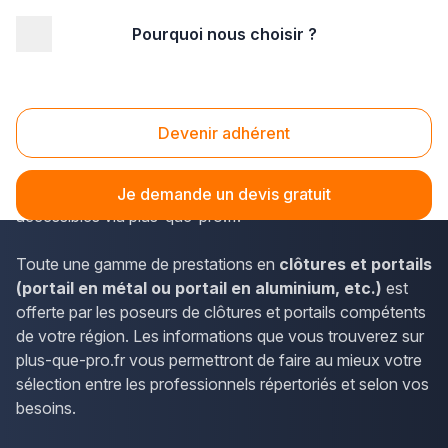
Pourquoi nous choisir ?
Accueil
/
Aménagement extérieur
/
Portail
/
Rhône-Alpes
/
Haute-Savoie
/
Gaillard (74240)
Portail Gaillard (74240)
Devenir adhérent
Les informations de contact des poseurs de clôtures et
portails de la région Rhône-Alpes et de Gaillard sont
Je demande un devis gratuit
accessibles via plus-que-pro.fr.
Toute une gamme de prestations en
clôtures et portails
(portail en métal ou portail en aluminium, etc.)
est
offerte par les poseurs de clôtures et portails compétents
de votre région. Les informations que vous trouverez sur
plus-que-pro.fr vous permettront de faire au mieux votre
sélection entre les professionnels répertoriés et selon vos
besoins.