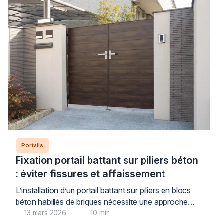
aggravants principaux, particulièrement sur des
gonds fatigués ou des poteaux mal scellés. […]
Portails
Fixation portail battant sur piliers béton
: éviter fissures et affaissement
L’installation d’un portail battant sur piliers en blocs
béton habillés de briques nécessite une approche
13 mars 2026
10 min
technique rigoureuse. Les contraintes mécaniques