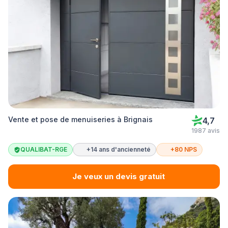
Vente et pose de menuiseries à Brignais
4,7
1987 avis
QUALIBAT-RGE
+14 ans d'ancienneté
+80 NPS
Je veux un devis gratuit