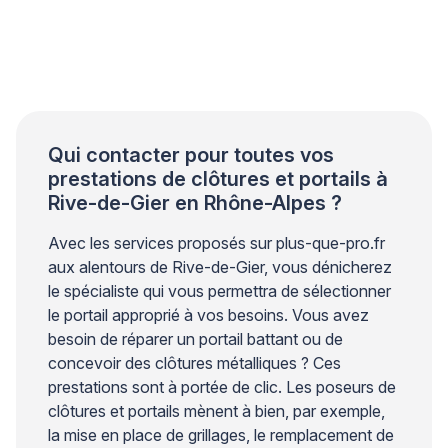
exercées par les vantaux créent des efforts
importants sur les points de fixation. Sans une
conception structurelle adaptée, des fissures
peuvent apparaître autour des ancrages et
compromettre la stabilité de l’ensemble. Les
professionnels du bâtiment […]
Qui contacter pour toutes vos
prestations de clôtures et portails à
Rive-de-Gier en Rhône-Alpes ?
Avec les services proposés sur plus-que-pro.fr
aux alentours de Rive-de-Gier, vous dénicherez
le spécialiste qui vous permettra de sélectionner
le portail approprié à vos besoins. Vous avez
besoin de réparer un portail battant ou de
concevoir des clôtures métalliques ? Ces
prestations sont à portée de clic. Les poseurs de
clôtures et portails mènent à bien, par exemple,
la mise en place de grillages, le remplacement de