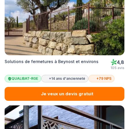
Solutions de fermetures à Beynost et environs
4,8
105 avis
QUALIBAT-RGE
+14 ans d'ancienneté
+79 NPS
Je veux un devis gratuit