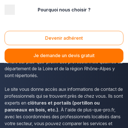
Pourquoi nous choisir ?
Accueil
/
Aménagement extérieur
/
Portail
/
Rhône-Alpes
/
Loire
/
Rive-de-Gier (42800)
Portail Rive-de-Gier (42800)
Devenir adhérent
Afin de trouver les coordonnées des poseurs de clôtures
et portails accessibles à Rive-de-Gier, vous pouvez vous
Je demande un devis gratuit
rendre sur plus-que-pro.fr. Les professionnels qualifiés du
département de la Loire et de la région Rhône-Alpes y
sont répertoriés.
Le site vous donne accès aux informations de contact de
professionnels qui se trouvent près de chez vous. Ils sont
experts en
clôtures et portails (portillon ou
panneaux en bois, etc.)
. À l'aide de plus-que-pro.fr,
avec les coordonnées des professionnels localisés dans
votre secteur, vous pouvez comparer les services et