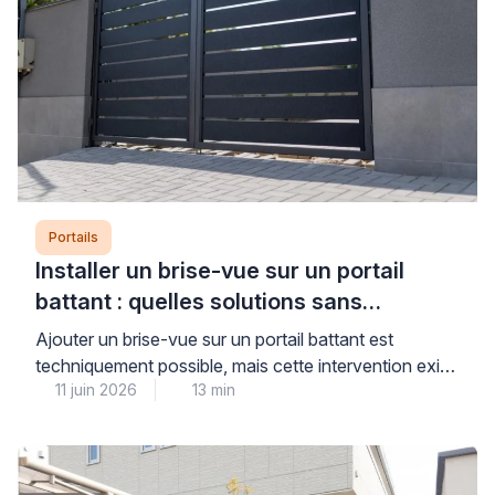
Portails
Installer un brise-vue sur un portail
battant : quelles solutions sans
aggraver l’affaissement ?
Ajouter un brise-vue sur un portail battant est
techniquement possible, mais cette intervention exige
11 juin 2026
13 min
un diagnostic préalable rigoureux pour ne pas
aggraver un affaissement existant ou fragiliser une
structure déjà sollicitée. La prise au vent et le poids
supplémentaire constituent les deux facteurs