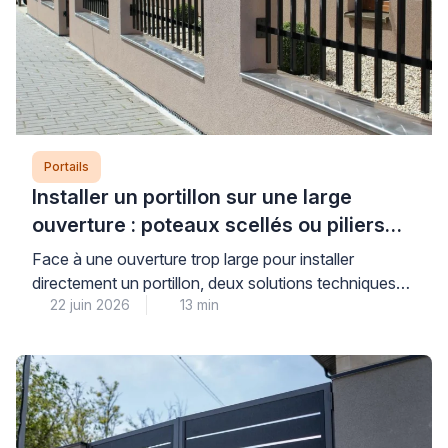
Portails
Installer un portillon sur une large
ouverture : poteaux scellés ou piliers
maçonnés ?
Face à une ouverture trop large pour installer
directement un portillon, deux solutions techniques
22 juin 2026
13 min
s’offrent à vous : le scellement de poteaux ou la
maçonnerie de piliers pour réduire l’espace. Cette
décision conditionne directement la stabilité, la
durabilité et la sécurité de votre installation sur le long
terme. Pour faire le bon choix, il convient […]