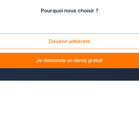
Pourquoi nous choisir ?
Devenir adhérent
vaux de second œuvre dans la Manche
? La solution Plus 
z votre maison ou aménagez un nouvel espace
, notre ré
Je demande un devis gratuit