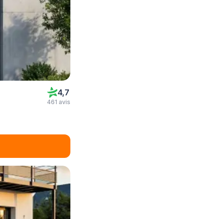
4,7
461 avis