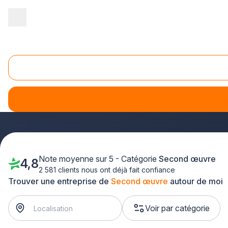
Accueil
/
Second œuvre
/
Basse Normandie
/
Manche
Second oeuvre Manche (50)
Vous recherchez des professionnels qualifiés pour vos
tra
œuvre de confiance près de chez vous.
Que vous rénovie
département pour transformer vos projets en réalité.
Note moyenne sur 5 - Catégorie
Second œuvre
4,8
2 581 clients nous ont déjà fait confiance
Trouver une entreprise de
Second œuvre
autour de moi
Voir par catégorie