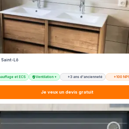
é Saint-Lô
auffage et ECS
Ventilation +
+3 ans d'ancienneté
+100 NP
Je veux un devis gratuit