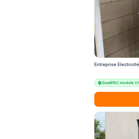
Entreprise Electricit
QualiPAC module Ch