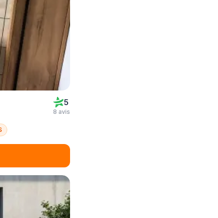
5
8 avis
S