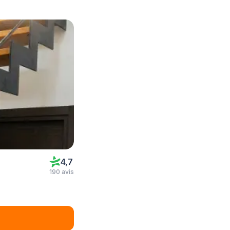
4,7
190 avis