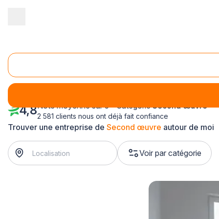
Accueil
/
Second œuvre
/
Franche-Comté
/
Territoire-de-Belfort
Second œuvre Trévenans (90400)
Note moyenne sur 5 - Catégorie
Second œuvre
4,8
2 581 clients nous ont déjà fait confiance
Trouver une entreprise de
Second œuvre
autour de moi
Voir par catégorie