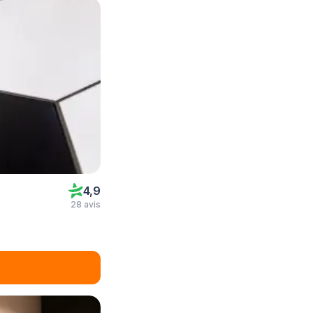
4,9
28 avis