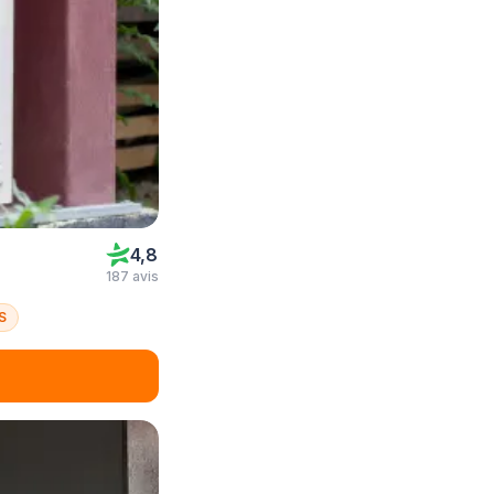
4,8
187 avis
S