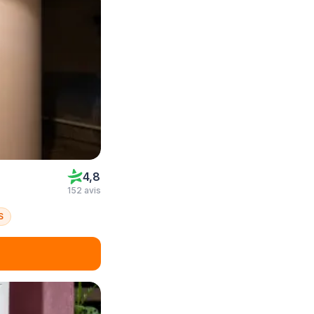
4,8
152 avis
S