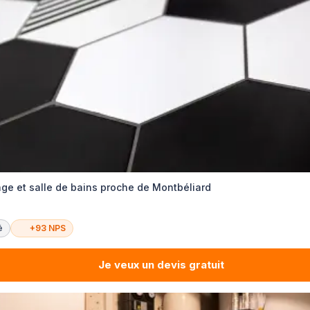
age et salle de bains proche de Montbéliard
é
+93 NPS
Je veux un devis gratuit