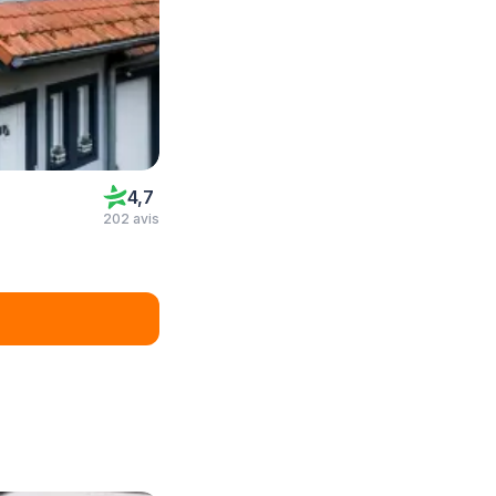
4,7
202 avis