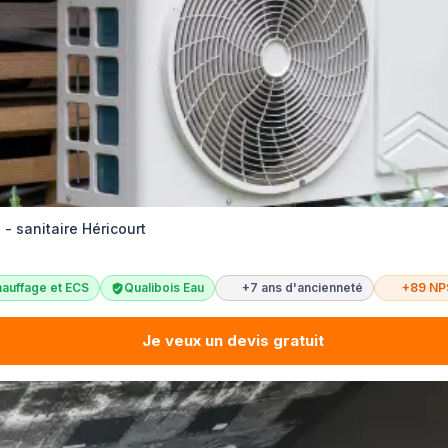
 - sanitaire Héricourt
auffage et ECS
Qualibois Eau
+7 ans d'ancienneté
+89 NP
Je veux un devis gratuit