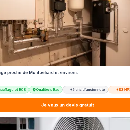
age proche de Montbéliard et environs
auffage et ECS
Qualibois Eau
+5 ans d'ancienneté
+83 NP
Je veux un devis gratuit