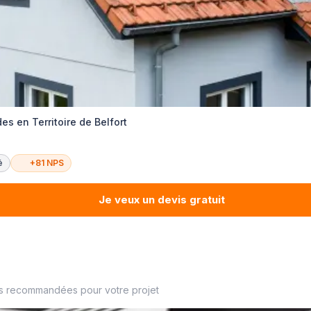
s en Territoire de Belfort
é
+81 NPS
Je veux un devis gratuit
es recommandées pour votre projet