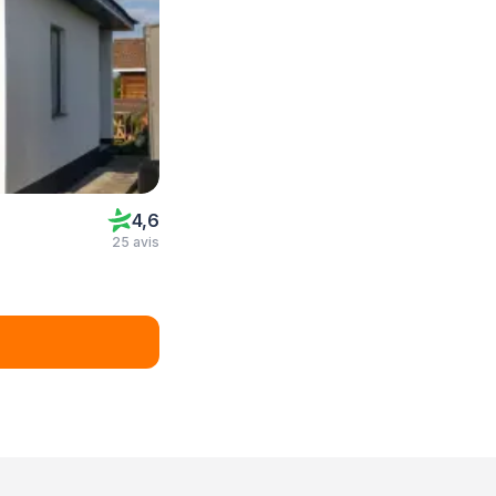
4,6
25 avis