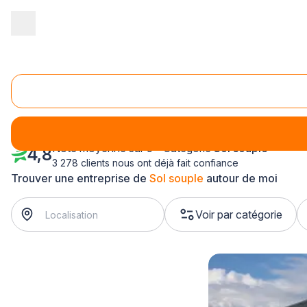
Accueil
/
Second œuvre
/
Sol souple
/
Ile-de-France
/
Essonne
Sol souple Essonne (91)
Note moyenne sur 5 - Catégorie
Sol souple
4,8
3 278 clients nous ont déjà fait confiance
Trouver une entreprise de
Sol souple
autour de moi
Voir par catégorie