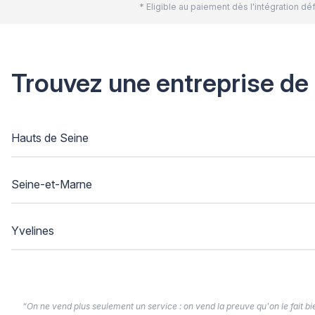
* Eligible au paiement dès l'intégration 
Trouvez une entreprise de
Hauts de Seine
Seine-et-Marne
Yvelines
“On ne vend plus seulement un service : on vend la preuve qu'on le fait bien