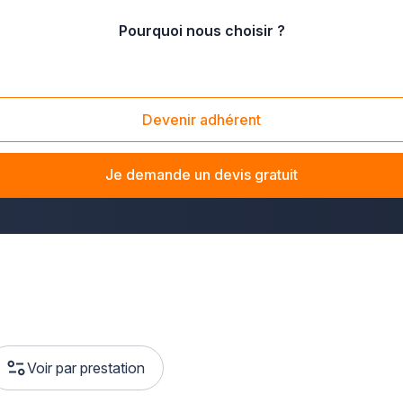
Pourquoi nous choisir ?
Devenir adhérent
onne ? La solution Plus que pro vous met en relation avec
des
votre parquet, carrelage ou sol souple, notre réseau d'artisan
Je demande un devis gratuit
Voir par prestation