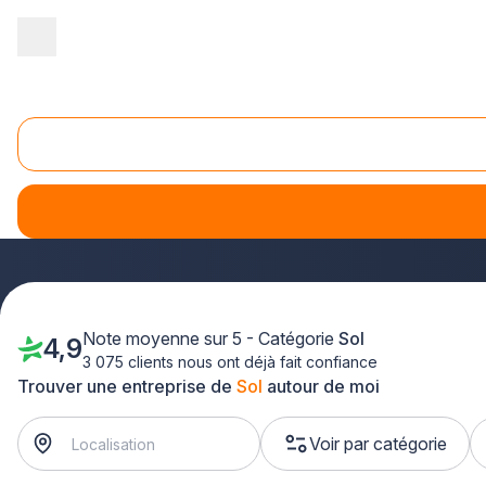
Accueil
/
Second œuvre
/
Sol
/
Ile-de-France
/
Essonne
Sols Essonne (91)
Vous envisagez la pose ou la rénovation de vos sols en Ess
département 91. Que vous recherchiez un professionnel pour 
vous en Île-de-France.
Note moyenne sur 5 - Catégorie
Sol
4,9
3 075 clients nous ont déjà fait confiance
Trouver une entreprise de
Sol
autour de moi
Voir par catégorie