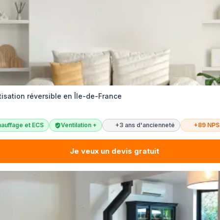
atisation réversible en Île-de-France
auffage et ECS
Ventilation +
+3 ans d'ancienneté
+89 NPS
Je veux un devis gratuit