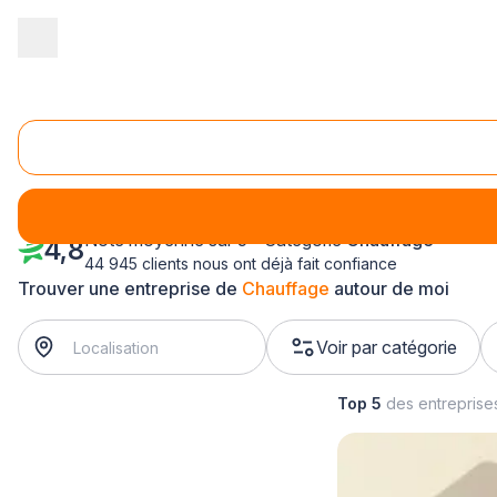
Accueil
/
Second œuvre
/
Chauffage
/
Ile-de-France
/
Essonne
Chauffage Essonne (91)
Note moyenne sur 5 - Catégorie
Chauffage
4,8
44 945 clients nous ont déjà fait confiance
Trouver une entreprise de
Chauffage
autour de moi
Voir par catégorie
Top 5
des entreprise