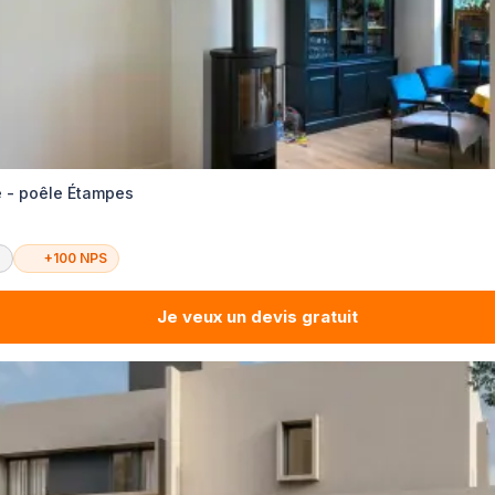
 - poêle Étampes
é
+100 NPS
Je veux un devis gratuit