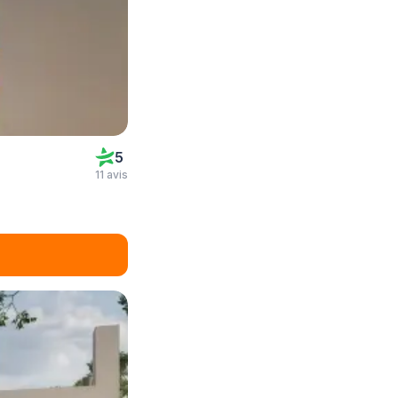
5
11 avis