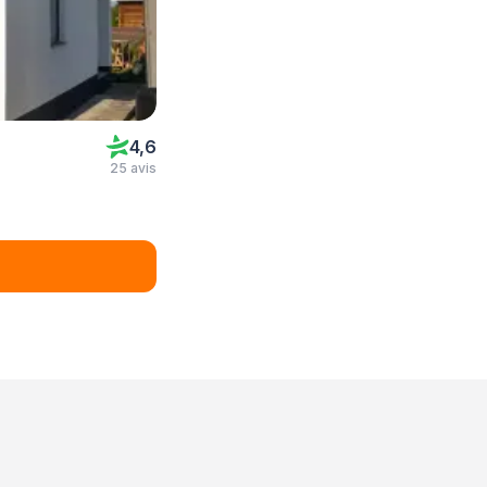
4,6
25 avis