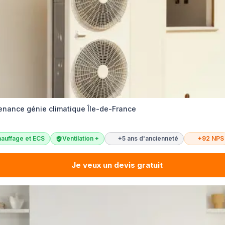
tenance génie climatique Île-de-France
auffage et ECS
Ventilation +
+5 ans d'ancienneté
+92 NPS
Je veux un devis gratuit