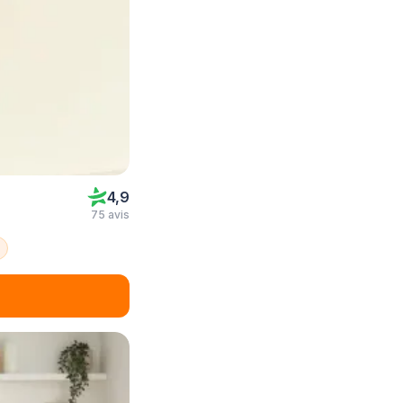
4,9
75 avis