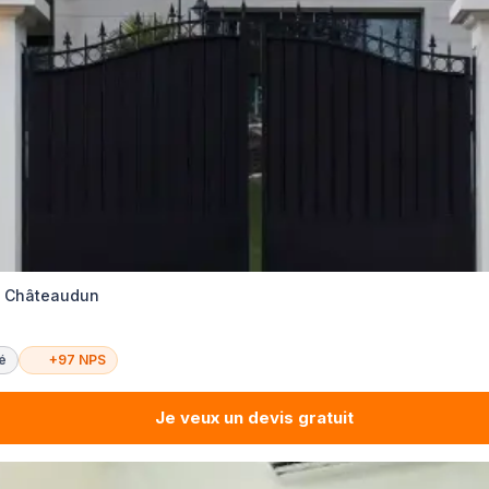
té Châteaudun
té
+97 NPS
Je veux un devis gratuit