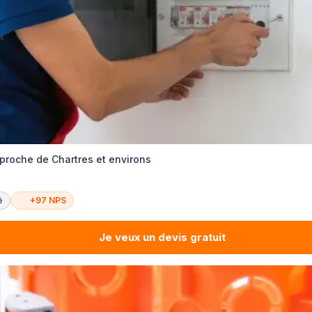
 proche de Chartres et environs
é
+97 NPS
Je veux un devis gratuit