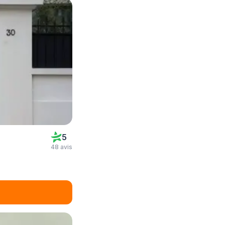
5
48 avis