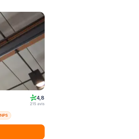
4,8
215 avis
 NPS