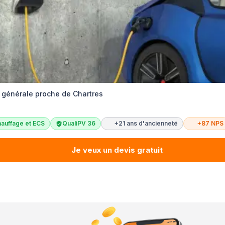
é générale proche de Chartres
auffage et ECS
QualiPV 36
+21 ans d'ancienneté
+87 NPS
Je veux un devis gratuit