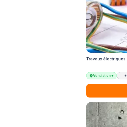
Travaux électriques
Ventilation +
+