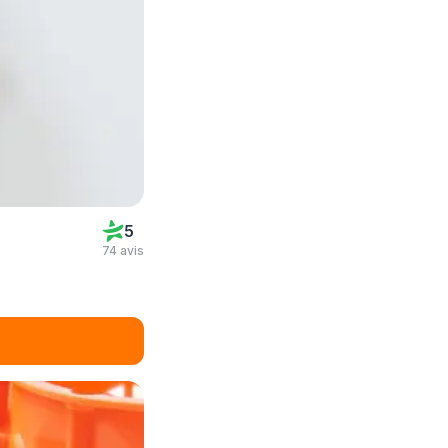
5
74 avis