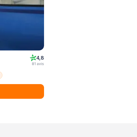
4,8
81 avis