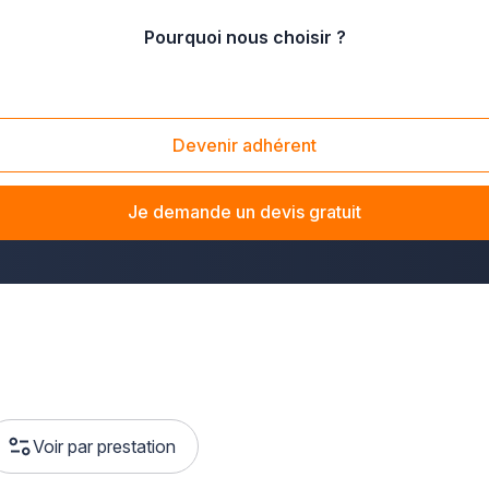
Pourquoi nous choisir ?
Devenir adhérent
-et-Loir ? La solution Plus que pro vous met en relation avec d
haitiez installer une VMC double flux ou améliorer la qua
Je demande un devis gratuit
t 28.
Voir par prestation