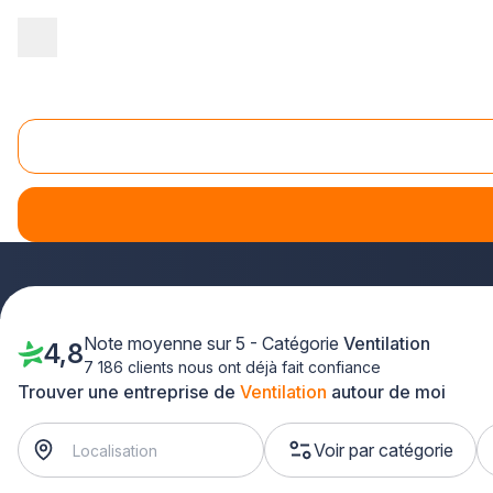
Accueil
/
Second œuvre
/
Ventilation
/
Centre
/
Eure-et-Loir
Ventilation Eure-et-Loir (28)
Vous recherchez un professionnel de la
ventilation
en Eure
projets de VMC et de systèmes de ventilation.
Que vous sou
sélectionnées intervient rapidement dans tout le départemen
Note moyenne sur 5 - Catégorie
Ventilation
4,8
7 186 clients nous ont déjà fait confiance
Trouver une entreprise de
Ventilation
autour de moi
Voir par catégorie