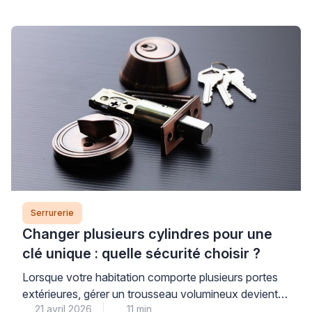
quelques précautions pour ne pas bloquer le
mécanisme. Un professionnel qualifié peut réaliser
cette opération en quelques minutes. Vous pouvez
aussi le faire vous-même en suivant les bonnes
pratiques du secteur. Ce guide […]
Serrurerie
Changer plusieurs cylindres pour une
clé unique : quelle sécurité choisir ?
Lorsque votre habitation comporte plusieurs portes
extérieures, gérer un trousseau volumineux devient
21 avril 2026
11 min
vite contraignant. Le système de cylindre entrouvrant