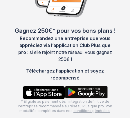
Gagnez 250€* pour vos bons plans !
Recommandez une entreprise que vous
appréciez via l’application Club Plus que
pro :
si elle rejoint notre réseau, vous gagnez
250€ !
Téléchargez l’application et soyez
récompensé
* Eligible au paiement dès l'intégration définitive de
l'entreprise recommandée au réseau Plus que pro. Voir
modalités complètes dans nos
conditions générales
.