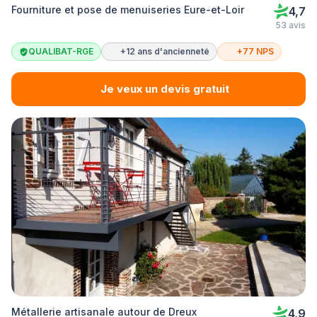
Fourniture et pose de menuiseries Eure-et-Loir
4,7
53 avis
QUALIBAT-RGE
+12 ans d'ancienneté
+77 NPS
Je veux un devis gratuit
Métallerie artisanale autour de Dreux
4,9