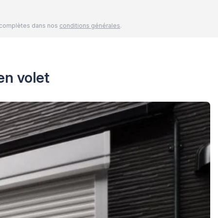
és complètes dans nos
conditions générales
.
en volet