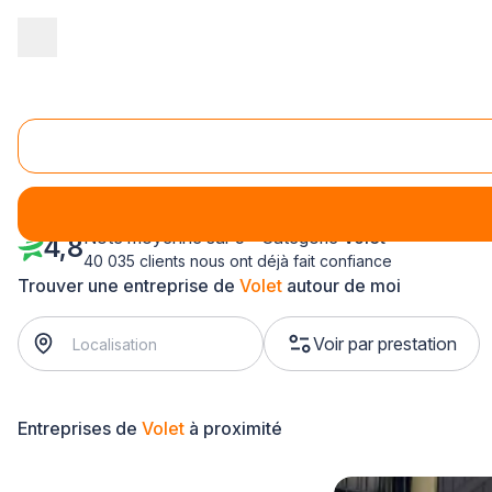
Accueil
/
Aménagement extérieur
/
Volet
/
Haute Normandie
/
Eu
Volet Gisors (27140)
Note moyenne sur 5 - Catégorie
Volet
4,8
40 035 clients nous ont déjà fait confiance
Trouver une entreprise de
Volet
autour de moi
Voir par prestation
Entreprises de
Volet
à proximité