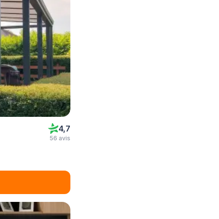
4,7
56 avis