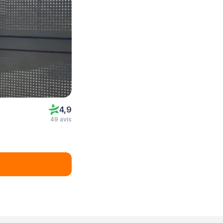
4,9
49 avis