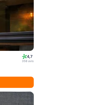
4,7
358 avis