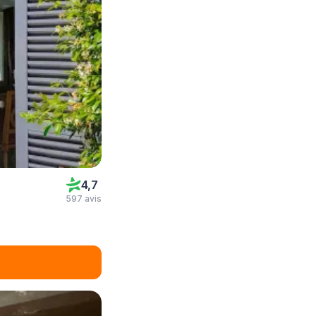
4,7
597 avis