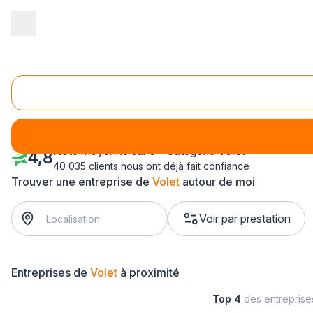
Accueil
/
Aménagement extérieur
/
Volet
/
Ile-de-France
/
Hauts
Volet Puteaux (92800)
Note moyenne sur 5 - Catégorie
Volet
4,8
40 035 clients nous ont déjà fait confiance
Trouver une entreprise de
Volet
autour de moi
Voir par prestation
Entreprises de
Volet
à proximité
Top 4
des entrepris