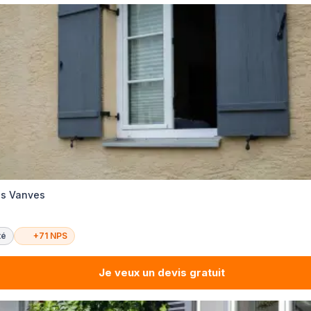
es Vanves
té
+71 NPS
Je veux un devis gratuit