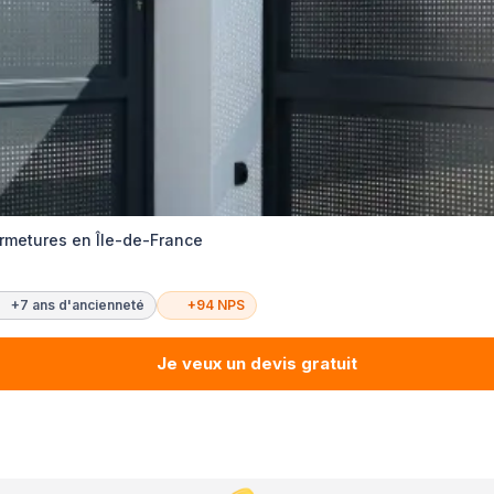
ermetures en Île-de-France
+7 ans d'ancienneté
+94 NPS
Je veux un devis gratuit