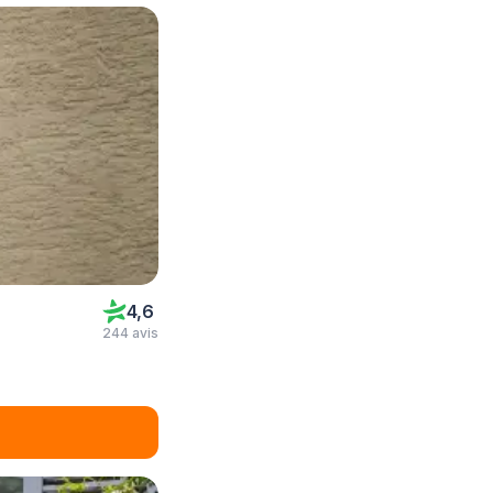
4,6
244 avis