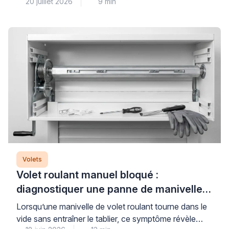
20 juillet 2026
9 min
à condition de bien les choisir et de les utiliser
correctement. La clé d’une protection thermique
réellement performante repose sur trois piliers : des
équipements aux matériaux et couleurs adaptés, une
stratégie d’ouverture-fermeture maîtrisée, et souvent
l’association avec des protections […]
Volets
Volet roulant manuel bloqué :
diagnostiquer une panne de manivelle
ou de treuil
Lorsqu’une manivelle de volet roulant tourne dans le
vide sans entraîner le tablier, ce symptôme révèle