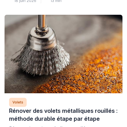
18 juin 2026
13 min
généralement un problème au niveau du treuil ou des
attaches qui relient le mécanisme au tablier. Cette
panne courante nécessite un diagnostic méthodique
pour identifier précisément l’origine du
dysfonctionnement et éviter d’aggraver la situation
par une intervention inadaptée. Plus […]
Volets
Rénover des volets métalliques rouillés :
méthode durable étape par étape