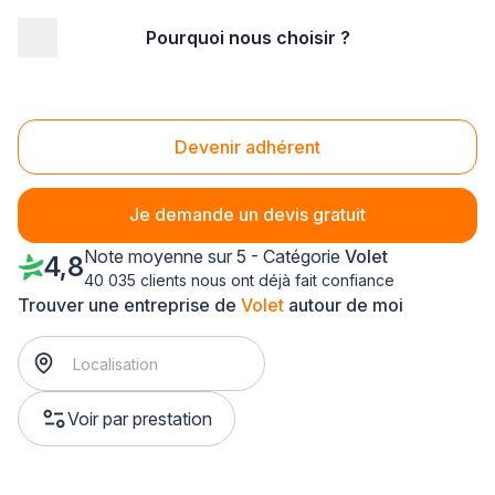
Pourquoi nous choisir ?
Accueil
/
Aménagement extérieur
/
Volet
/
Ile-de-France
/
Hauts de Seine
/
Rueil-Malmaison (92500)
Volet Rueil-Malmaison (92500)
Devenir adhérent
Je demande un devis gratuit
Note moyenne sur 5 - Catégorie
Volet
4,8
40 035 clients nous ont déjà fait confiance
Trouver une entreprise de
Volet
autour de moi
Voir par prestation