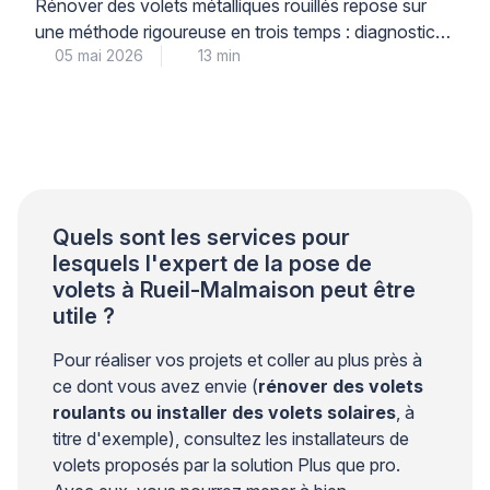
Rénover des volets métalliques rouillés repose sur
une méthode rigoureuse en trois temps : diagnostic
05 mai 2026
13 min
précis du niveau de corrosion, décapage adapté au
support, puis traitement antirouille multicouche
garantissant une protection durable. Cette
intervention technique, menée par un professionnel
qualifié, permet de prolonger significativement la
durée de vie de vos menuiseries métalliques tout en
préservant […]
Quels sont les services pour
lesquels l'expert de la pose de
volets à Rueil-Malmaison peut être
utile ?
Pour réaliser vos projets et coller au plus près à
ce dont vous avez envie (
rénover des volets
roulants ou installer des volets solaires
, à
titre d'exemple), consultez les installateurs de
volets proposés par la solution Plus que pro.