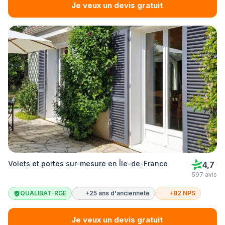
Je veux un devis gratuit
Volets et portes sur-mesure en Île-de-France
4,7
597 avis
QUALIBAT-RGE
+25 ans d'ancienneté
+82 NPS
Je veux un devis gratuit