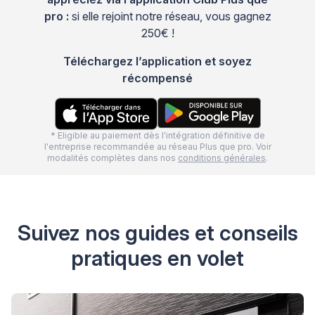
pro :
si elle rejoint notre réseau, vous gagnez
250€ !
Téléchargez l’application et soyez
récompensé
* Eligible au paiement dès l'intégration définitive de
l'entreprise recommandée au réseau Plus que pro. Voir
modalités complètes dans nos
conditions générales
.
Suivez nos guides et conseils
pratiques en volet