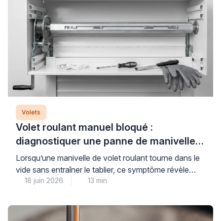
Volets
Volet roulant manuel bloqué :
diagnostiquer une panne de manivelle
ou de treuil
Lorsqu’une manivelle de volet roulant tourne dans le
vide sans entraîner le tablier, ce symptôme révèle
18 juin 2026
13 min
généralement un problème au niveau du treuil ou des
attaches qui relient le mécanisme au tablier. Cette
panne courante nécessite un diagnostic méthodique
pour identifier précisément l’origine du