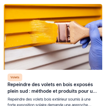
garantissant une protection durable. Cette
intervention technique, menée par un professionnel
qualifié, permet de prolonger significativement la
durée de vie de vos menuiseries métalliques tout en
préservant […]
Volets
Repeindre des volets en bois exposés
plein sud : méthode et produits pour un
résultat durable
Repeindre des volets bois extérieur soumis à une
forte exposition solaire demande une approche