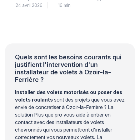
24 avril 2026
16 min
méthodique. Les rayons UV, la chaleur intense et les
variations de température mettent à rude épreuve la
finition. Pour éviter un écaillage prématuré ou une
décoloration rapide, il est nécessaire de respecter un
protocole précis. Un professionnel qualifié saura
adapter chaque […]
Quels sont les besoins courants qui
justifient l'intervention d'un
installateur de volets à Ozoir-la-
Ferrière ?
Installer des volets motorisés ou poser des
volets roulants
sont des projets que vous avez
envie de concrétiser à Ozoir-la-Ferrière ? La
solution Plus que pro vous aide à entrer en
contact avec des installateurs de volets
chevronnés qui vous permettront d'installer
correctement vos nouveaux volets. La