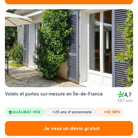
Volets et portes sur-mesure en Île-de-France
4,7
597 avis
QUALIBAT-RGE
+25 ans d'ancienneté
+82 NPS
Je veux un devis gratuit