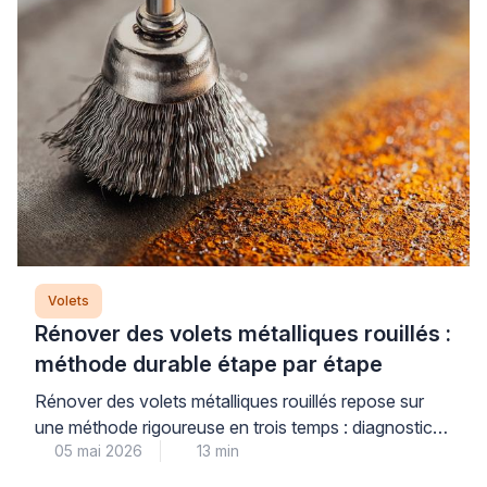
dysfonctionnement et éviter d’aggraver la situation
par une intervention inadaptée. Plus […]
Volets
Rénover des volets métalliques rouillés :
méthode durable étape par étape
Rénover des volets métalliques rouillés repose sur
une méthode rigoureuse en trois temps : diagnostic
05 mai 2026
13 min
précis du niveau de corrosion, décapage adapté au
support, puis traitement antirouille multicouche