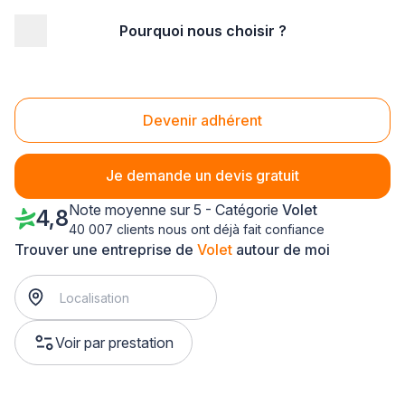
Pourquoi nous choisir ?
Accueil
/
Aménagement extérieur
/
Volet
/
Ile-de-France
/
Seine-et-Marne
/
Ozoir-la-Ferrière (77330)
Volet Ozoir-la-Ferrière (77330)
Devenir adhérent
Je demande un devis gratuit
Note moyenne sur 5 - Catégorie
Volet
4,8
40 007 clients nous ont déjà fait confiance
Trouver une entreprise de
Volet
autour de moi
Voir par prestation