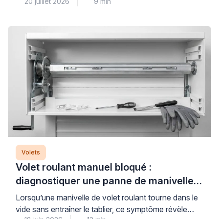
20 juillet 2026
9 min
à condition de bien les choisir et de les utiliser
correctement. La clé d’une protection thermique
réellement performante repose sur trois piliers : des
équipements aux matériaux et couleurs adaptés, une
stratégie d’ouverture-fermeture maîtrisée, et souvent
l’association avec des protections […]
Volets
Volet roulant manuel bloqué :
diagnostiquer une panne de manivelle
ou de treuil
Lorsqu’une manivelle de volet roulant tourne dans le
vide sans entraîner le tablier, ce symptôme révèle