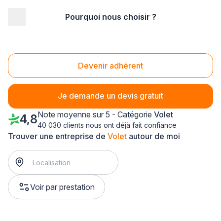
Pourquoi nous choisir ?
Accueil
/
Aménagement extérieur
/
Volet
/
Ile-de-France
/
Seine St Denis
/
La Courneuve (93120)
Volet La Courneuve (93120)
Devenir adhérent
Je demande un devis gratuit
Note moyenne sur 5 - Catégorie
Volet
4,8
40 030 clients nous ont déjà fait confiance
Trouver une entreprise de
Volet
autour de moi
Voir par prestation