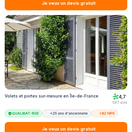
Je veux un devis gratuit
Volets et portes sur-mesure en Île-de-France
4,7
597 avis
QUALIBAT-RGE
+25 ans d'ancienneté
+82 NPS
Je veux un devis gratuit