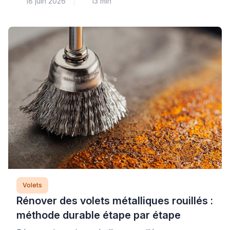
18 juin 2026
13 min
généralement un problème au niveau du treuil ou des
attaches qui relient le mécanisme au tablier. Cette
panne courante nécessite un diagnostic méthodique
pour identifier précisément l’origine du
dysfonctionnement et éviter d’aggraver la situation
par une intervention inadaptée. Plus […]
Volets
Rénover des volets métalliques rouillés :
méthode durable étape par étape