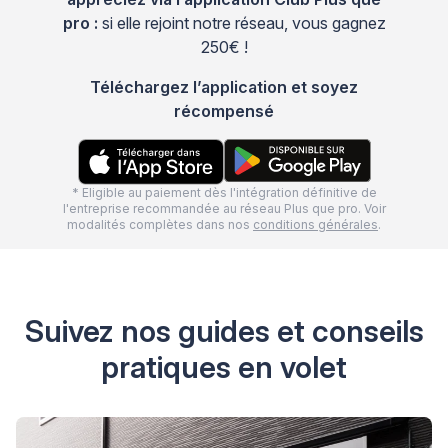
pro :
si elle rejoint notre réseau, vous gagnez
250€ !
Téléchargez l’application et soyez
récompensé
* Eligible au paiement dès l'intégration définitive de
l'entreprise recommandée au réseau Plus que pro. Voir
modalités complètes dans nos
conditions générales
.
Suivez nos guides et conseils
pratiques en volet