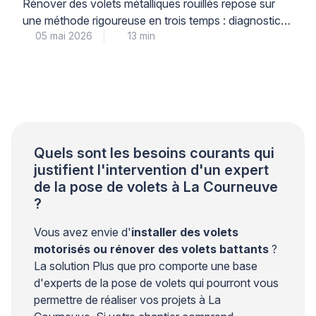
Rénover des volets métalliques rouillés repose sur
une méthode rigoureuse en trois temps : diagnostic
05 mai 2026
13 min
précis du niveau de corrosion, décapage adapté au
support, puis traitement antirouille multicouche
garantissant une protection durable. Cette
intervention technique, menée par un professionnel
qualifié, permet de prolonger significativement la
durée de vie de vos menuiseries métalliques tout en
préservant […]
Quels sont les besoins courants qui
justifient l'intervention d'un expert
de la pose de volets à La Courneuve
?
Vous avez envie d'
installer des volets
motorisés ou rénover des volets battants
?
La solution Plus que pro comporte une base
d'experts de la pose de volets qui pourront vous
permettre de réaliser vos projets à La