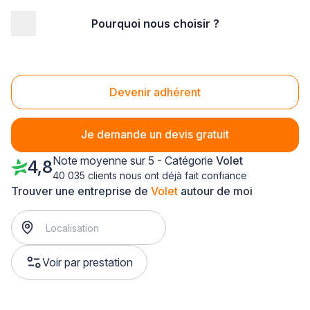
Pourquoi nous choisir ?
Accueil
/
Aménagement extérieur
/
Volet
/
Ile-de-France
/
Yvelines
/
Les Mureaux (78130)
Volet Les Mureaux (78130)
Devenir adhérent
Je demande un devis gratuit
Note moyenne sur 5 - Catégorie
Volet
4,8
40 035 clients nous ont déjà fait confiance
Trouver une entreprise de
Volet
autour de moi
Voir par prestation