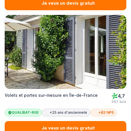
Je veux un devis gratuit
Volets et portes sur-mesure en Île-de-France
4,7
597 avis
QUALIBAT-RGE
+25 ans d'ancienneté
+82 NPS
Je veux un devis gratuit