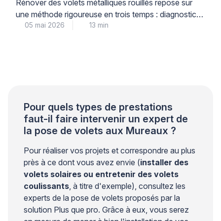
Rénover des volets métalliques rouillés repose sur
une méthode rigoureuse en trois temps : diagnostic
05 mai 2026
13 min
précis du niveau de corrosion, décapage adapté au
support, puis traitement antirouille multicouche
garantissant une protection durable. Cette
intervention technique, menée par un professionnel
qualifié, permet de prolonger significativement la
durée de vie de vos menuiseries métalliques tout en
préservant […]
Pour quels types de prestations
faut-il faire intervenir un expert de
la pose de volets aux Mureaux ?
Pour réaliser vos projets et correspondre au plus
près à ce dont vous avez envie (
installer des
volets solaires ou entretenir des volets
coulissants
, à titre d'exemple), consultez les
experts de la pose de volets proposés par la
solution Plus que pro. Grâce à eux, vous serez