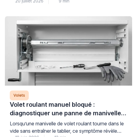
20 juillet 2026
9 min
à condition de bien les choisir et de les utiliser
correctement. La clé d’une protection thermique
réellement performante repose sur trois piliers : des
équipements aux matériaux et couleurs adaptés, une
stratégie d’ouverture-fermeture maîtrisée, et souvent
l’association avec des protections […]
Volets
Volet roulant manuel bloqué :
diagnostiquer une panne de manivelle
ou de treuil
Lorsqu’une manivelle de volet roulant tourne dans le
vide sans entraîner le tablier, ce symptôme révèle