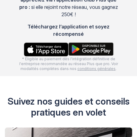
pro :
si elle rejoint notre réseau, vous gagnez
250€ !
Téléchargez l’application et soyez
récompensé
* Eligible au paiement dès l'intégration définitive de
l'entreprise recommandée au réseau Plus que pro. Voir
modalités complètes dans nos
conditions générales
.
Suivez nos guides et conseils
pratiques en volet