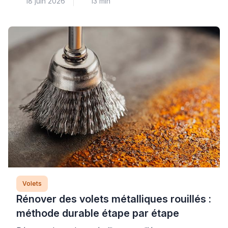
18 juin 2026
13 min
généralement un problème au niveau du treuil ou des
attaches qui relient le mécanisme au tablier. Cette
panne courante nécessite un diagnostic méthodique
pour identifier précisément l’origine du
dysfonctionnement et éviter d’aggraver la situation
par une intervention inadaptée. Plus […]
Volets
Rénover des volets métalliques rouillés :
méthode durable étape par étape