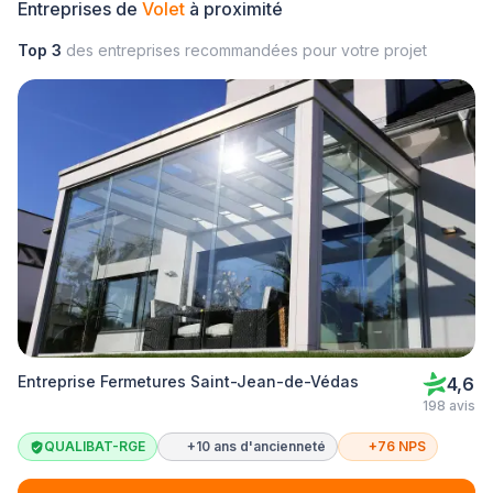
Entreprises de
Volet
à proximité
Top 3
des entreprises recommandées pour votre projet
Entreprise Fermetures Saint-Jean-de-Védas
4,6
198 avis
QUALIBAT-RGE
+10 ans d'ancienneté
+76 NPS