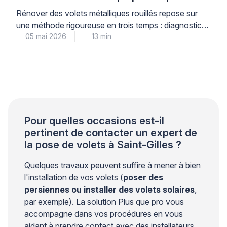
Rénover des volets métalliques rouillés repose sur
une méthode rigoureuse en trois temps : diagnostic
05 mai 2026
13 min
précis du niveau de corrosion, décapage adapté au
support, puis traitement antirouille multicouche
garantissant une protection durable. Cette
intervention technique, menée par un professionnel
qualifié, permet de prolonger significativement la
durée de vie de vos menuiseries métalliques tout en
préservant […]
Pour quelles occasions est-il
pertinent de contacter un expert de
la pose de volets à Saint-Gilles ?
Quelques travaux peuvent suffire à mener à bien
l'installation de vos volets (
poser des
persiennes ou installer des volets solaires
,
par exemple). La solution Plus que pro vous
accompagne dans vos procédures en vous
aidant à prendre contact avec des installateurs