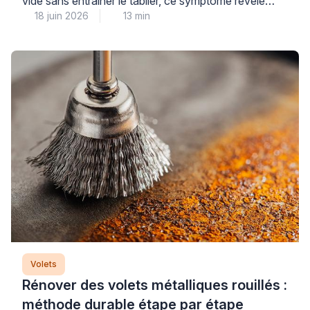
vide sans entraîner le tablier, ce symptôme révèle
18 juin 2026
13 min
généralement un problème au niveau du treuil ou des
attaches qui relient le mécanisme au tablier. Cette
panne courante nécessite un diagnostic méthodique
pour identifier précisément l’origine du
dysfonctionnement et éviter d’aggraver la situation
par une intervention inadaptée. Plus […]
Volets
Rénover des volets métalliques rouillés :
méthode durable étape par étape