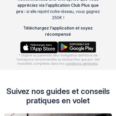
appréciez via l’application Club Plus que
pro :
si elle rejoint notre réseau, vous gagnez
250€ !
Téléchargez l’application et soyez
récompensé
* Eligible au paiement dès l'intégration définitive de
l'entreprise recommandée au réseau Plus que pro. Voir
modalités complètes dans nos
conditions générales
.
Suivez nos guides et conseils
pratiques en volet