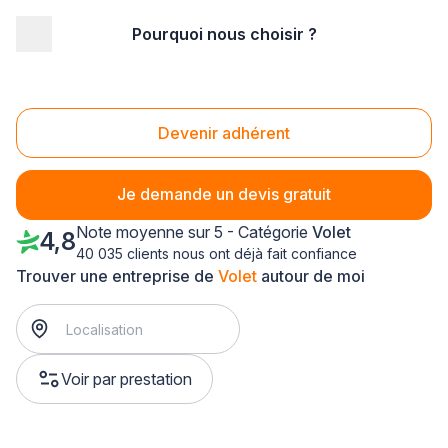
Pourquoi nous choisir ?
Accueil
/
Aménagement extérieur
/
Volet
/
Languedoc-Roussillon
/
Gard
/
Saint-Gilles (30800)
Volet Saint-Gilles (30800)
Devenir adhérent
Je demande un devis gratuit
Note moyenne sur 5 - Catégorie
Volet
4,8
40 035 clients nous ont déjà fait confiance
Trouver une entreprise de
Volet
autour de moi
Voir par prestation