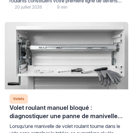
roulants constituent votre première ligne de défense,
20 juillet 2026
9 min
à condition de bien les choisir et de les utiliser
correctement. La clé d’une protection thermique
réellement performante repose sur trois piliers : des
équipements aux matériaux et couleurs adaptés, une
stratégie d’ouverture-fermeture maîtrisée, et souvent
l’association avec des protections […]
Volets
Volet roulant manuel bloqué :
diagnostiquer une panne de manivelle
ou de treuil
Lorsqu’une manivelle de volet roulant tourne dans le