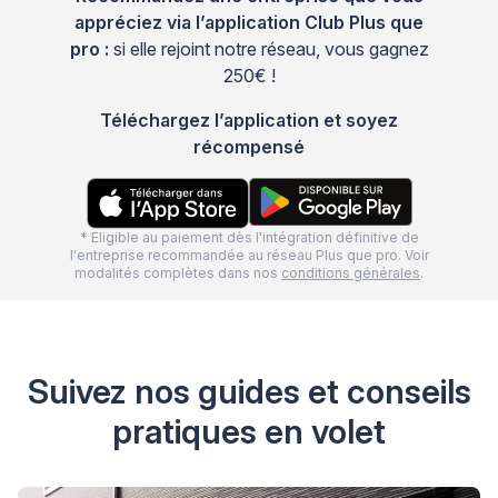
appréciez via l’application Club Plus que
pro :
si elle rejoint notre réseau, vous gagnez
250€ !
Téléchargez l’application et soyez
récompensé
* Eligible au paiement dès l'intégration définitive de
l'entreprise recommandée au réseau Plus que pro. Voir
modalités complètes dans nos
conditions générales
.
Suivez nos guides et conseils
pratiques en volet