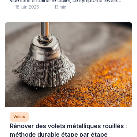
vide sans entraîner le tablier, ce symptôme révèle
18 juin 2026
13 min
généralement un problème au niveau du treuil ou des
attaches qui relient le mécanisme au tablier. Cette
panne courante nécessite un diagnostic méthodique
pour identifier précisément l’origine du
dysfonctionnement et éviter d’aggraver la situation
par une intervention inadaptée. Plus […]
Volets
Rénover des volets métalliques rouillés :
méthode durable étape par étape