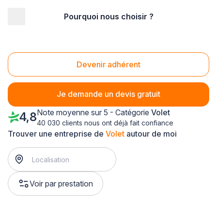
Pourquoi nous choisir ?
Accueil
/
Aménagement extérieur
/
Volet
/
Languedoc-Roussillon
/
Hérault
/
Mauguio (34130)
Volet Mauguio (34130)
Devenir adhérent
Je demande un devis gratuit
Note moyenne sur 5 - Catégorie
Volet
4,8
40 030 clients nous ont déjà fait confiance
Trouver une entreprise de
Volet
autour de moi
Voir par prestation