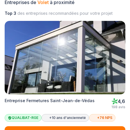
Entreprises de
Volet
à proximité
Top 3
des entreprises recommandées pour votre projet
Entreprise Fermetures Saint-Jean-de-Védas
4,6
198 avis
QUALIBAT-RGE
+10 ans d'ancienneté
+76 NPS