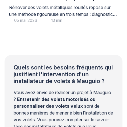
Rénover des volets métalliques rouillés repose sur
une méthode rigoureuse en trois temps : diagnostic
05 mai 2026
13 min
précis du niveau de corrosion, décapage adapté au
support, puis traitement antirouille multicouche
garantissant une protection durable. Cette
intervention technique, menée par un professionnel
qualifié, permet de prolonger significativement la
durée de vie de vos menuiseries métalliques tout en
préservant […]
Quels sont les besoins fréquents qui
justifient l'intervention d'un
installateur de volets à Mauguio ?
Vous avez envie de réaliser un projet à Mauguio
?
Entretenir des volets motorisés ou
personnaliser des volets velux
sont de
bonnes manières de mener à bien l'installation de
vos volets. Vous pouvez compter sur le savoir-
faire des installateurs de volets que vous