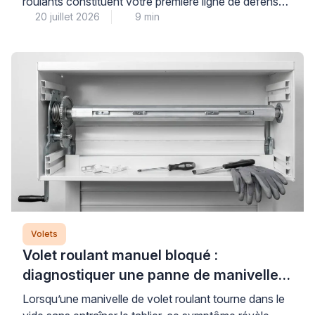
roulants constituent votre première ligne de défense,
20 juillet 2026
9 min
à condition de bien les choisir et de les utiliser
correctement. La clé d’une protection thermique
réellement performante repose sur trois piliers : des
équipements aux matériaux et couleurs adaptés, une
stratégie d’ouverture-fermeture maîtrisée, et souvent
l’association avec des protections […]
Volets
Volet roulant manuel bloqué :
diagnostiquer une panne de manivelle
ou de treuil
Lorsqu’une manivelle de volet roulant tourne dans le