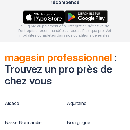
récompensé
* Eligible au paiement dès l'intégration définitive de
l'entreprise recommandée au réseau Plus que pro. Voir
modalités complètes dans nos
conditions générales
.
magasin professionnel
:
Trouvez un pro près de
chez vous
Alsace
Aquitaine
Basse Normandie
Bourgogne