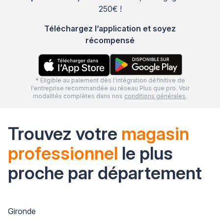
250€ !
Téléchargez l’application et soyez
récompensé
* Eligible au paiement dès l'intégration définitive de
l'entreprise recommandée au réseau Plus que pro. Voir
modalités complètes dans nos
conditions générales
.
Trouvez votre
magasin
professionnel
le plus
proche par département
Gironde