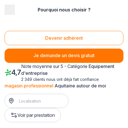
Pourquoi nous choisir ?
Accueil
/
Service aux entreprises
/
Equipement d'entreprise
/
magasin professionnel
/
Aquitaine
Magasin professionnel Aquitaine
Devenir adhérent
Je demande un devis gratuit
Note moyenne sur 5 - Catégorie
Equipement
4,7
d'entreprise
2 349 clients nous ont déjà fait confiance
magasin professionnel
Aquitaine autour de moi
Voir par prestation